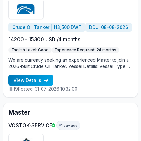
Crude Oil Tanker
113,500 DWT
DOJ: 08-08-2026
14200 - 15300 USD /4 months
English Level: Good
Experience Required: 24 months
We are currently seeking an experienced Master to join a
2026-built Crude Oil Tanker. Vessel Details: Vessel Type:
Crude Oil Tanker DWT: 113,500 Year Built: 2026 Contract
Duration: 4 months Requirements: Minimum 24 months of
View Details
sea service as Master on Crude Oil Tankers. Minimum 80
19
Posted: 31-07-2026 10:32:00
months of total tanker experience. Valid STCW certificates.
Valid Medical Certificate. Good command of English.
Experience on similar-size vessels will be considered an
advantage. Shipowner: UAE-based Shipowner Qualified
Master
candidates who meet the above requirements are invited
to send their updated CV, copies of valid certificates, and
VOSTOK-SERVICE
1 day ago
sea service records for consideration.