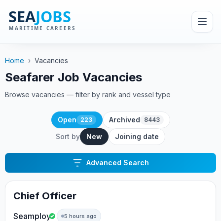
Home
›
Vacancies
Seafarer Job Vacancies
Browse vacancies — filter by rank and vessel type
Open
Archived
223
8443
Sort by
New
Joining date
Advanced Search
Chief Officer
Seamploy
5 hours ago