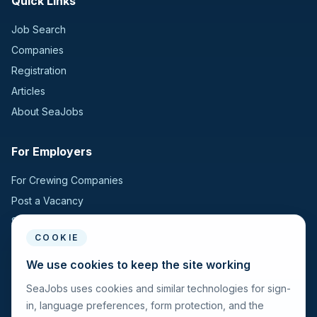
Quick Links
Job Search
Companies
Registration
Articles
About SeaJobs
For Employers
For Crewing Companies
Post a Vacancy
Search Candidates
COOKIE
For Seafarers
We use cookies to keep the site working
SeaJobs uses cookies and similar technologies for sign-
For Seafarers
in, language preferences, form protection, and the
Search Vacancies