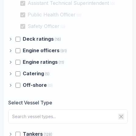
Assistant Technical Superintendent
(0)
Public Health Officer
(0)
Safety Officer
(0)
Deck ratings
(16)
Engine officers
(91)
Engine ratings
(11)
Catering
(5)
Off-shore
(0)
Select Vessel Type
Tankers
(128)