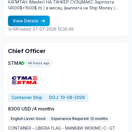
КАПИТАН (Master) НА ТАНКЕР СУЭЦМАКC Зарплата:
14500$+1500$ rb / в месяц (выплата на Ship Money /
зарубежный банковский счёт) Год постройки: 2009
DWT: 157410 тонны Флаг: Либерия (НЕ ТЕНЕВОЙ)
View Details
Построено: Южная Корея Судовладелец: Греция
10
Posted: 27-07-2026 13:30:49
Контракт: 4 ±1 месяца Посадка: Август Условия на
борту: Смешанный экипаж (европейцы + филиппинцы)
Интернет: 2 ГБ в месяц бесплатно + 10$ 1ГБ можно
докупить БЕСПЛАТНОЕ трудоустройство! Требования:
Chief Officer
Минимум 3 контракта (12 месяцев) в должности
КАПИТАНА (Master) Опыт работы обязательно на Crude
STMA
6 hours ago
oil tanker (танкерах сырой нефти) Хороший английский
язык Процесс трудоустройства: CES Test + интервью с
суперинтендантом Морское агентство «SeadimA»
+7(985)022-57-77 +7(985)230-57-77
cv_crew@seadima.ru
Container Ship
DOJ: 10-08-2026
8300 USD /4 months
English Level: Good
Experience Required: 12 months
CONTAINER – LIBERIA FLAG - MANB&W 8K90MC-C- GT: