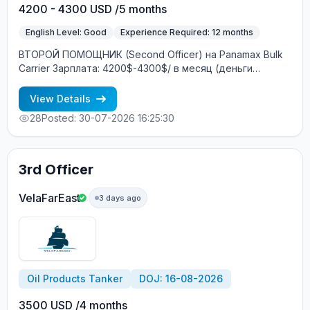
4200 - 4300 USD /5 months
English Level: Good
Experience Required: 12 months
ВТОРОЙ ПОМОЩНИК (Second Officer) на Panamax Bulk
Carrier Зарплата: 4200$-4300$/ в месяц (деньги
переводятся на Ship Money / зарубежный банковский
счёт) Характеристики судна: Год постройки: 2007
View Details
DWT: 92524 т Главный двигатель: MAN B&W Построено:
28
Posted: 30-07-2026 16:25:30
Южная Корея Судовладелец: Греция Условия
контракта: Контракт: 4+2 месяца Посадка: Август
Экипаж: смешанный (европейцы + филиппинцы)
Интернет на борту: 2 ГБ в месяц бесплатно
3rd Officer
Бесплатное трудоустройство! Требования: Минимум 12
месяцев опыта в должности ВТОРОЙ ПОМОЩНИК
VelaFarEast
3 days ago
(Second Officer) Хороший английский язык Опыт
работы именно на Panamax (bulk carrier) —
обязательно Процесс трудоустройства: CES Test +
интервью с суперинтендантом Морское агентство
«SeadimA» +7(985)022-57-77 +7(985)230-57-77
cv_crew@seadima.ru
Oil Products Tanker
DOJ: 16-08-2026
3500 USD /4 months