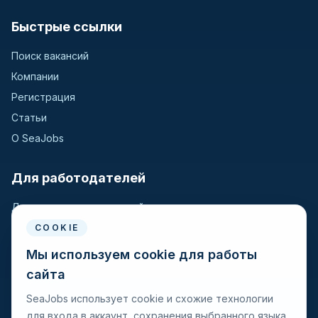
Быстрые ссылки
Поиск вакансий
Компании
Регистрация
Статьи
О SeaJobs
Для работодателей
Для крюинговых компаний
Разместить вакансию
COOKIE
Поиск кандидатов
Мы используем cookie для работы
сайта
Для моряков
SeaJobs использует cookie и схожие технологии
для входа в аккаунт, сохранения выбранного языка,
Для моряков