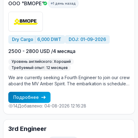
ООО "ВМОРЕ"
1 день назад
Dry Cargo
6,000 DWT
DOJ: 01-09-2026
2500 - 2800 USD /4 месяца
Уровень английского: Хороший
Требуемый опыт: 12 месяцев
We are currently seeking a Fourth Engineer to join our crew
aboard the MV Amber Spirit. The embarkation is scheduled
between Sep 01 and Sep 10, 2026, in Istanbul, Turkey.
About the Vessel: MV Amber Spirit is a modern cargo
Подробнее
vessel registered under the A&B. For more detailed
14
Добавлено: 04-08-2026 12:16:28
information about the vessel, please visit Marinetrafic.
Candidate Requirements: A degree in Marine Engineering
or a related technical field. At least 2 contracts of
experience as an engineer on merchant ships. Proficiency
3rd Engineer
in English at an Upper-Intermediate level or higher. Terms