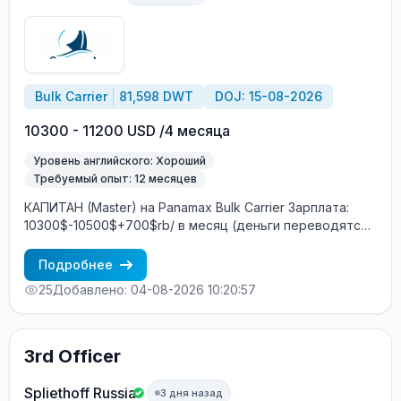
Bulk Carrier
81,598 DWT
DOJ: 15-08-2026
10300 - 11200 USD /4 месяца
Уровень английского: Хороший
Требуемый опыт: 12 месяцев
КАПИТАН (Master) на Panamax Bulk Carrier Зарплата:
10300$-10500$+700$rb/ в месяц (деньги переводятся
на Ship Money / зарубежный банковский счёт)
Характеристики судна: Год постройки: 2012 DWT: 81598
Подробнее
т Главный двигатель: MAN B&W Построено: Южная
25
Добавлено: 04-08-2026 10:20:57
Корея Судовладелец: Греция Условия контракта:
Контракт: 4+2 месяца Посадка: Август Экипаж:
смешанный (европейцы + филиппинцы) Интернет на
борту: 2 ГБ в месяц бесплатно Бесплатное
3rd Officer
трудоустройство! Требования: Минимум 12 месяцев
опыта в должности КАПИТАНА (Master) Хороший
Spliethoff Russia
3 дня назад