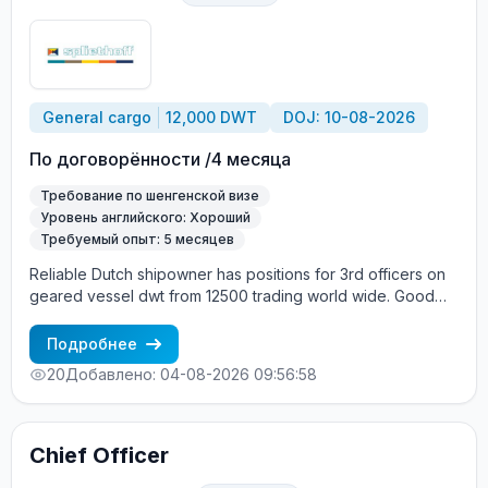
английский язык Опыт работы именно на Panamax (bulk
carrier) — обязательно Процесс трудоустройства: CES
Test + интервью с суперинтендантом Морское
агентство «SeadimA» +7(985)022-57-77 +7(985)230-57-
77 cv_crew@seadima.ru
General cargo
12,000 DWT
DOJ: 10-08-2026
По договорённости /4 месяца
Требование по шенгенской визе
Уровень английского: Хороший
Требуемый опыт: 5 месяцев
Reliable Dutch shipowner has positions for 3rd officers on
geared vessel dwt from 12500 trading world wide. Good
English and sufficient experience are required. Hands on
mentality, motivated and to the vessel and cargo specialists
Подробнее
are highly Valid Schengen visa is more than
20
Добавлено: 04-08-2026 09:56:58
Chief Officer