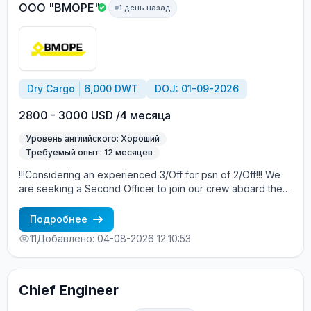
an experienced 4-th Eng for starting in psn 3-rd Eng.
ООО "ВМОРЕ"
1 день назад
Proficiency in English at an Upper-Intermediate level or
higher. Terms of Employment: Contract duration: 4 +/-
months. Salary details will be discussed with successful
candidates.
Dry Cargo
6,000 DWT
DOJ: 01-09-2026
2800 - 3000 USD /4 месяца
Уровень английского: Хороший
Требуемый опыт: 12 месяцев
!!!Considering an experienced 3/Off for psn of 2/Off!!! We
are seeking a Second Officer to join our crew aboard the
MV Amber Spirit. The embarkation is scheduled between
Sep 01 and Sep 10, 2026, in Istanbul, Turkey. About the
Подробнее
Vessel: MV Amber Spirit is a modern cargo vessel
11
Добавлено: 04-08-2026 12:10:53
registered under the A&B. For more detailed information
about the vessel, please visit Marinetrafic. Candidate
Requirements: A degree in Nautical Science or equivalent.
At least 2 contracts of experience as a Second Officer on
Chief Engineer
merchant ships. Proficiency in English at an Upper-