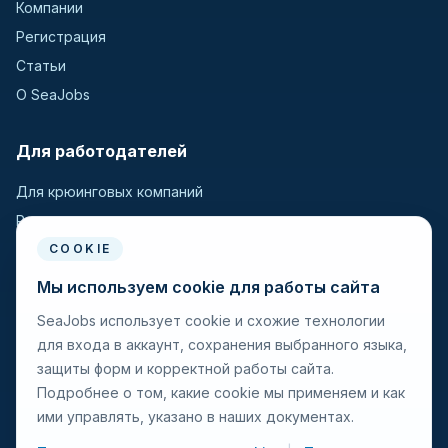
Компании
Регистрация
Статьи
О SeaJobs
Для работодателей
Для крюинговых компаний
Разместить вакансию
Поиск кандидатов
COOKIE
Мы используем cookie для работы сайта
Для моряков
SeaJobs использует cookie и схожие технологии
для входа в аккаунт, сохранения выбранного языка,
Для моряков
защиты форм и корректной работы сайта.
Поиск вакансий
Подробнее о том, какие cookie мы применяем и как
Просмотр компаний
ими управлять, указано в наших документах.
Защита от мошенничества