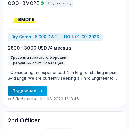
of Employment: Contract duration: 4 +/- months. Salary
ООО "ВМОРЕ"
1 день назад
details will be discussed with successful candidates.
Dry Cargo
6,000 DWT
DOJ: 01-09-2026
2800 - 3000 USD /4 месяца
Уровень английского: Хороший
Требуемый опыт: 12 месяцев
!!!Considering an experienced 4-th Eng for starting in psn
3-rd Eng!!! We are currently seeking a Third Engineer to
join our crew aboard the MV Amber Spirit. The embarkation
is scheduled between Sep 1 and Sep 10, 2026, in Istanbul,
Подробнее
Turkey. About the Vessel: MV Amber Spirit is a modern
5
Добавлено: 04-08-2026 12:13:46
cargo vessel registered under the A&B. For more detailed
information about the vessel, please visit Marinetrafic.
Candidate Requirements: A degree in Marine Engineering
or a related technical field. At least 2 contracts of
2nd Officer
experience as an engineer on merchant ships. Considering