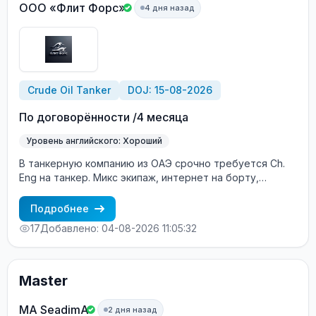
Intermediate level or higher. Terms of Employment: Contract
ООО «Флит Форс»
4 дня назад
duration: 4 +/- months. Salary details will be discussed with
successful candidates. Interested candidates should send
their CV and a cover letter to: crewing@inmarinefzco.com.
Crude Oil Tanker
DOJ: 15-08-2026
По договорённости /4 месяца
Уровень английского: Хороший
В танкерную компанию из ОАЭ срочно требуется Ch.
Eng на танкер. Микс экипаж, интернет на борту,
бонусы.
Подробнее
17
Добавлено: 04-08-2026 11:05:32
Master
MA SeadimA
2 дня назад