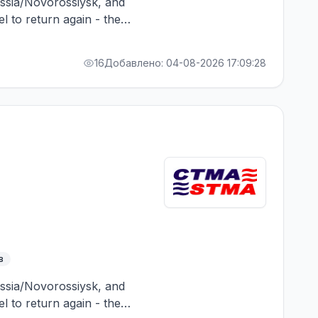
Russia/Novorossiysk, and
el to return again - the
RA bonus. Greek Owner,
16
Добавлено: 04-08-2026 17:09:28
в
Russia/Novorossiysk, and
el to return again - the