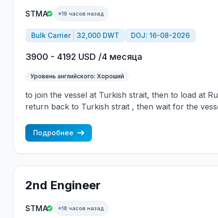
STMA
18 часов назад
Bulk Carrier
32,000 DWT
DOJ: 16-08-2026
3900 - 4192 USD /4 месяца
Уровень английского: Хороший
to join the vessel at Turkish strait, then to load at 
return back to Turkish strait , then wait for the vess
wages are paid constantly during the contract + H
CBA covered vessels, P&I club.
Подробнее
2nd Engineer
STMA
18 часов назад