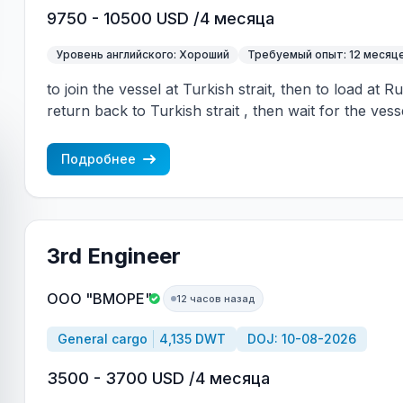
9750 - 10500 USD /4 месяца
Уровень английского: Хороший
Требуемый опыт: 12 месяц
to join the vessel at Turkish strait, then to load at 
return back to Turkish strait , then wait for the vess
wages are paid constantly during the contract + H
CBA covered vessels, P&I club.
Подробнее
3rd Engineer
ООО "ВМОРЕ"
12 часов назад
General cargo
4,135 DWT
DOJ: 10-08-2026
3500 - 3700 USD /4 месяца