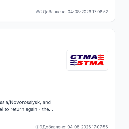
RA bonus. Greek Owner,
 board
2
Добавлено: 04-08-2026 17:08:52
Russia/Novorossiysk, and
el to return again - the
RA bonus. Greek Owner,
9
Добавлено: 04-08-2026 17:07:56