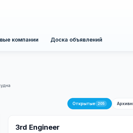
вые компании
Доска объявлений
судна
Открытые
Архивн
205
3rd Engineer