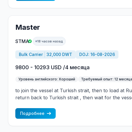
Master
STMA
18 часов назад
Bulk Carrier
32,000 DWT
DOJ: 16-08-2026
9800 - 10293 USD /4 месяца
Уровень английского: Хороший
Требуемый опыт: 12 месяц
to join the vessel at Turkish strait, then to load at 
return back to Turkish strait , then wait for the vess
wages are paid constantly during the contract + H
CBA covered vessels, P&I club.
Подробнее