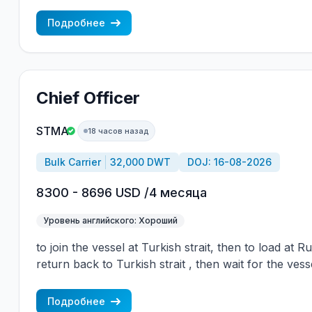
wages are paid constantly during the contract + H
CBA covered vessels, P&I club. Salary - in cash on
Подробнее
Chief Officer
STMA
18 часов назад
Bulk Carrier
32,000 DWT
DOJ: 16-08-2026
8300 - 8696 USD /4 месяца
Уровень английского: Хороший
to join the vessel at Turkish strait, then to load at 
return back to Turkish strait , then wait for the vess
wages are paid constantly during the contract + H
CBA covered vessels, P&I club.
Подробнее