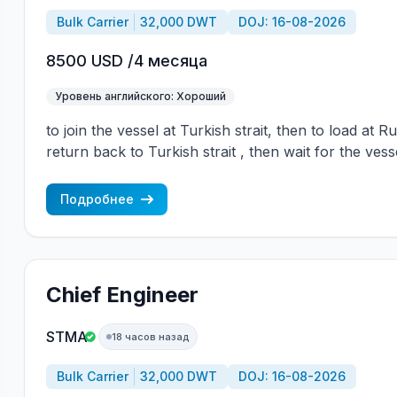
Bulk Carrier
32,000 DWT
DOJ: 16-08-2026
8500 USD /4 месяца
Уровень английского: Хороший
to join the vessel at Turkish strait, then to load at 
return back to Turkish strait , then wait for the vess
wages are paid constantly during the contract + H
CBA covered vessels, P&I club.
Подробнее
Chief Engineer
STMA
18 часов назад
Bulk Carrier
32,000 DWT
DOJ: 16-08-2026