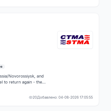
ев
Russia/Novorossiysk, and
el to return again - the
RA bonus. Greek Owner,
20
Добавлено: 04-08-2026 17:05:55