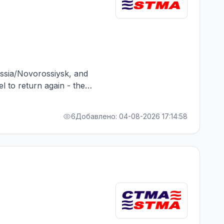
Russia/Novorossiysk, and
el to return again - the
RA bonus. Greek Owner,
6
Добавлено: 04-08-2026 17:14:58