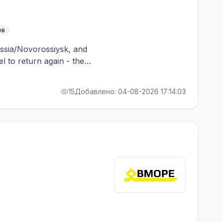
ев
Russia/Novorossiysk, and
el to return again - the
RA bonus. Greek Owner,
15
Добавлено: 04-08-2026 17:14:03