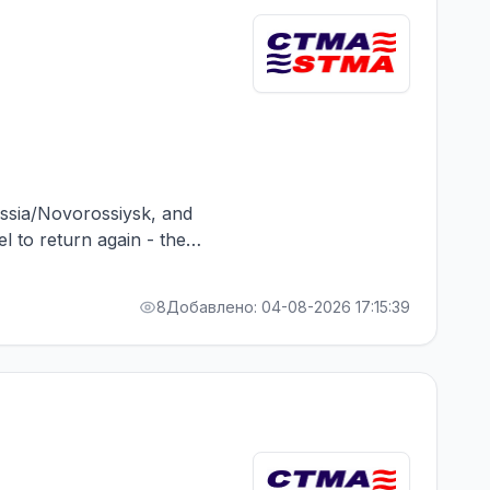
Russia/Novorossiysk, and
el to return again - the
RA bonus. Greek Owner,
8
Добавлено: 04-08-2026 17:15:39