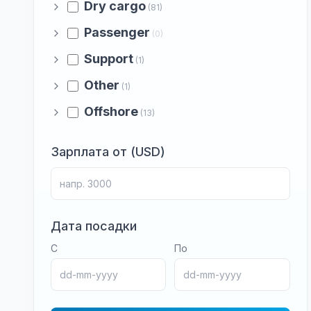
Dry cargo
(81)
Passenger
(0)
Support
(1)
Other
(1)
Offshore
(13)
Зарплата от (USD)
Дата посадки
С
По