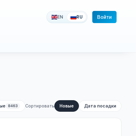
Войти
EN
RU
ые
Сортировать
Новые
Дата посадки
8463