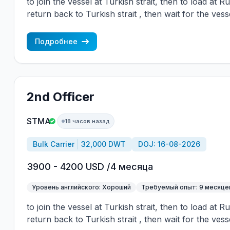
to join the vessel at Turkish strait, then to load at 
return back to Turkish strait , then wait for the vess
wages are paid constantly during the contract + H
CBA covered vessels, P&I club.
Подробнее
2nd Officer
STMA
18 часов назад
Bulk Carrier
32,000 DWT
DOJ: 16-08-2026
3900 - 4200 USD /4 месяца
Уровень английского: Хороший
Требуемый опыт: 9 месяце
to join the vessel at Turkish strait, then to load at 
return back to Turkish strait , then wait for the vess