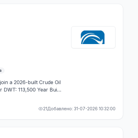
а
oin a 2026-built Crude Oil
r DWT: 113,500 Year Built:
Minimum 24 months of sea
0 months of total tanker
21
Добавлено: 31-07-2026 10:32:00
Certificate. Good command
be considered an advantage.
ates who meet the above
ies of valid certificates,