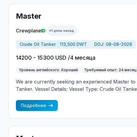
Master
Crewplanet
1 день назад
Crude Oil Tanker
113,500 DWT
DOJ: 08-08-2026
14200 - 15300 USD /4 месяца
Уровень английского: Хороший
Требуемый опыт: 24 месяц
We are currently seeking an experienced Master to j
Tanker. Vessel Details: Vessel Type: Crude Oil Tanke
2026 Contract Duration: 4 months Requirements: 
service as Master on Crude Oil Tankers. Minimum 8
Подробнее
experience. Valid STCW certificates. Valid Medical 
of English. Experience on similar-size vessels will 
Shipowner: UAE-based Shipowner Qualified candid
requirements are invited to send their updated CV, cop