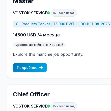
Master
and sea service records for consideration.
VOSTOK-SERVICE
5 часов назад
Oil Products Tanker
75,000 DWT
DOJ: 11-08-2026
14500 USD /4 месяца
Уровень английского: Хороший
Explore this maritime job opportunity.
Подробнее
Chief Officer
VOSTOK-SERVICE
5 часов назад