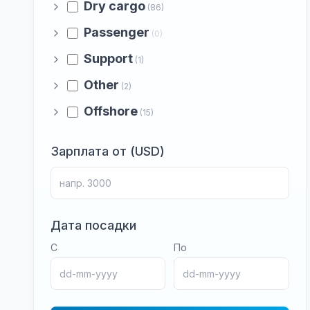
Dry cargo
(86)
Passenger
(0)
Support
(1)
Other
(2)
Offshore
(15)
Зарплата от (USD)
Дата посадки
С
По