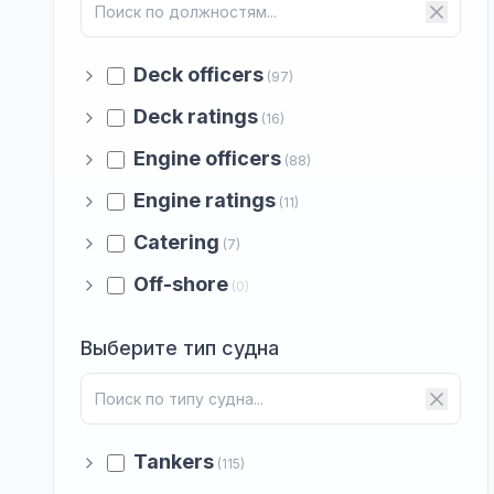
Deck officers
(97)
Deck ratings
(16)
Engine officers
(88)
Engine ratings
(11)
Catering
(7)
Off-shore
(0)
Выберите тип судна
Tankers
(115)