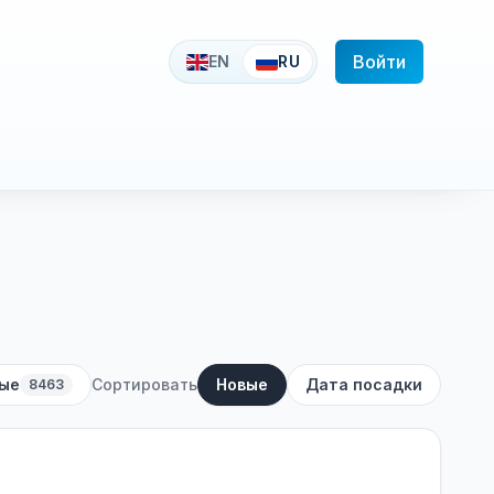
Войти
EN
RU
ые
Сортировать
Новые
Дата посадки
8463