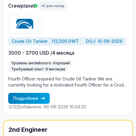
Crewplanet
2 дня назад
Crude Oil Tanker
113,500 DWT
DOJ: 15-09-2026
3500 - 3700 USD /4 месяца
Уровень английского: Хороший
Требуемый опыт: 6 месяцев
Fourth Officer required for Crude Oil Tanker We are
currently looking for a motivated Fourth Officer for a Crude
Oil Tanker. What we offer: Salary – USD 3, 500 + USD 200
Re-joining Bonus Contract – 4 months DOR – middle of
Подробнее
September Requirements: Valid STCW certificates Valid
12
Добавлено: 06-08-2026 10:04:33
OOW Certificate of Competency Previous experience on
Crude Oil Tankers Good command of English Professional
attitude and strong commitment to safety Competitive
employment conditions offered. Interested candidates are
2nd Engineer
invited to send their CV, sea service records, and