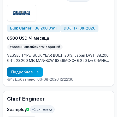
Bulk Carrier
38,200 DWT
DOJ: 17-08-2026
8500 USD /4 месяца
Уровень английского: Хороший
VESSEL TYPE: BULK YEAR BUILT: 2013, Japan DWT: 38.200
GRT: 23.200 ME: MAN-B&W 6S46MC-C– 6.820 kw CRANES:
4*CRANES 30T SWL CREW ONBOARD: EASTERN
EUROPEAN, FILIPINOS MINIMUM REQUIREMENTS: - GOOD
Подробнее
ENGLISH - EXPERIENCE MIN. 1 YEAR IN RANK - RUSSIAN
13
Добавлено: 06-08-2026 12:22:30
NATIONAL
Chief Engineer
Seamploy
2 дня назад