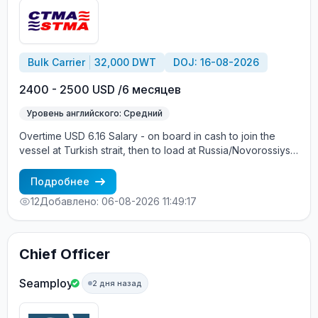
Bulk Carrier
32,000 DWT
DOJ: 16-08-2026
2400 - 2500 USD /6 месяцев
Уровень английского: Средний
Overtime USD 6.16 Salary - on board in cash to join the
vessel at Turkish strait, then to load at Russia/Novorossiysk,
and return back to Turkish strait , then wait for the vessel to
return again - the wages are paid constantly during the
Подробнее
contract + HRA bonus. Greek Owner, CBA covered vessels,
12
Добавлено: 06-08-2026 11:49:17
P&I club.
Chief Officer
Seamploy
2 дня назад