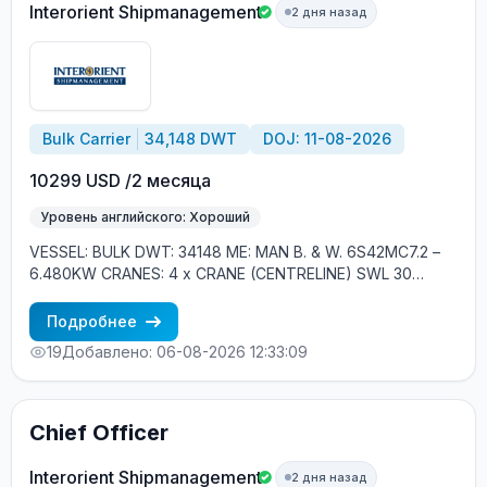
Interorient Shipmanagement
2 дня назад
Bulk Carrier
34,148 DWT
DOJ: 11-08-2026
10299 USD /2 месяца
Уровень английского: Хороший
VESSEL: BULK DWT: 34148 ME: MAN B. & W. 6S42MC7.2 –
6.480KW CRANES: 4 x CRANE (CENTRELINE) SWL 30
TONS (grab fitted) YEAR OF BUILD: 2012, SOUTH KOREA
CREW ONBOARD: EASTERN EUROPE, FILIPINOS MINIMUM
Подробнее
REQUIREMENTS: - GOOD ENGLISH - EXPERIENCE MIN. 1
19
Добавлено: 06-08-2026 12:33:09
YEAR IN RANK ON BULK - EXPERIENCE WITH CARGO
CRANES
Chief Officer
Interorient Shipmanagement
2 дня назад