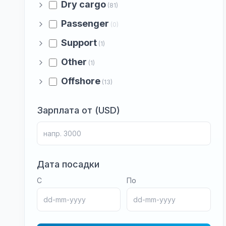
Dry cargo
(81)
Passenger
(0)
Support
(1)
Other
(1)
Offshore
(13)
Зарплата от (USD)
Дата посадки
С
По