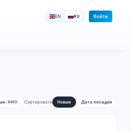
Войти
EN
RU
ые
Сортировать
Новые
Дата посадки
8463