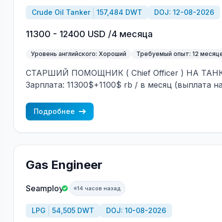
Crude Oil Tanker
157,484 DWT
DOJ: 12-08-2026
11300 - 12400 USD /4 месяца
Уровень английского: Хороший
Требуемый опыт: 12 месяц
СТАРШИЙ ПОМОЩНИК ( Chief Officer ) НА ТА
Зарплата: 11300$+1100$ rb / в месяц (выплата на
зарубежный банковский счёт) Год постройки: 
Флаг: Либерия (НЕ ТЕНЕВОЙ) Построено: Южная
Подробнее
Греция Контракт: 4 ±1 месяца Посадка: Август У
Смешанный экипаж (европейцы + филиппинцы) 
бесплатно + 10$ 1ГБ можно докупить БЕСПЛАТ
Требования: Минимум 3 контракта (12 месяцев)
Gas Engineer
СТАРШЕГО ПОМОЩНИКА (Chief Officer) Опыт ра
Crude oil tanker (танкерах сырой нефти) Хорош
Seamploy
14 часов назад
Процесс трудоустройства: CES Test + интервь
Морское агентство «SeadimA» +7(985)022-57-77
LPG
54,505 DWT
DOJ: 10-08-2026
cv_crew@seadima.ru