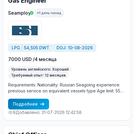
Gas Engineer
трудоустройство! Требования: Минимум 3 контракта
(12 месяцев) в должности СТАРШЕГО ПОМОЩНИКА
Seamploy
1 день назад
(Chief Officer) Опыт работы обязательно на Crude oil
tanker (танкерах сырой нефти) Хороший английский
язык Процесс трудоустройства: CES Test + интервью с
суперинтендантом Морское агентство «SeadimA»
+7(985)022-57-77 +7(985)230-57-77
cv_crew@seadima.ru
LPG
54,505 DWT
DOJ: 10-08-2026
7000 USD /4 месяца
Уровень английского: Хороший
Требуемый опыт: 12 месяцев
Requirements: Nationality: Russian Seagoing experience:
previous service on equivalent vessels type Age limit: 55
years. Language skills: fluent English (mandatory)
Подробнее
9
Добавлено: 31-07-2026 12:42:58