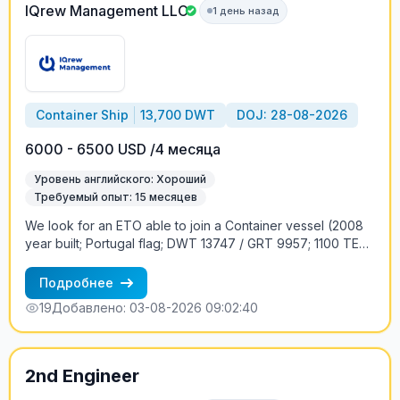
IQrew Management LLC
1 день назад
Container Ship
13,700 DWT
DOJ: 28-08-2026
6000 - 6500 USD /4 месяца
Уровень английского: Хороший
Требуемый опыт: 15 месяцев
We look for an ETO able to join a Container vessel (2008
year built; Portugal flag; DWT 13747 / GRT 9957; 1100 TEU;
ME MAN B&W 1*7L58/64, 4 Stroke, 9730 kwt / 13229 hp ; 2
Cranes , 45t ) at the end of August. Russian officers,
Подробнее
Filipino ratings. Trading area: Colombo - Chittagong
19
Добавлено: 03-08-2026 09:02:40
Conditions of employment: 4-5 months contract; the
proposed monthly wages USD6000 – 6500 ( depends on
experience) . Requirements: - rank experience and
experience with 4 st main engine - experience with Cranes
2nd Engineer
- knowledge of English