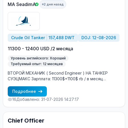
MA SeadimA
2 дня назад
Crude Oil Tanker
157,488 DWT
DOJ: 12-08-2026
11300 - 12400 USD /2 месяца
Уровень английского: Хороший
Требуемый опыт: 12 месяцев
ВТОРОЙ МЕХАНИК ( Second Engineer ) НА ТАНКЕР
СУЭЦМАКC Зарплата: 11300$+1100$ rb / в месяц
(выплата на Ship Money / зарубежный банковский счёт)
Год постройки: 2010 DWT: 157488 тонны Флаг: Либерия
Подробнее
(НЕ ТЕНЕВОЙ) Построено: Южная Корея
16
Добавлено: 31-07-2026 14:27:17
Судовладелец: Греция Контракт: 4 ±1 месяца Посадка:
Август Условия на борту: Смешанный экипаж
(европейцы + филиппинцы) Интернет: 2 ГБ в месяц
бесплатно + 10$ 1ГБ можно докупить БЕСПЛАТНОЕ
Chief Officer
трудоустройство! Требования: Минимум 3 контракта