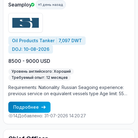
(12 месяцев) в должности ВТОРОЙ МЕХАНИК (Second
Seamploy
1 день назад
Engineer) Опыт работы обязательно на Crude oil tanker
(танкерах сырой нефти) Хороший английский язык
Процесс трудоустройства: CES Test + интервью с
суперинтендантом Морское агентство «SeadimA»
+7(985)022-57-77 +7(985)230-57-77
cv_crew@seadima.ru
Oil Products Tanker
7,097 DWT
DOJ: 10-08-2026
8500 - 9000 USD
Уровень английского: Хороший
Требуемый опыт: 12 месяцев
Requirements: Nationality: Russian Seagoing experience:
previous service on equivalent vessels type Age limit: 55
years. Language skills: fluent English (mandatory)
Подробнее
14
Добавлено: 31-07-2026 14:20:27