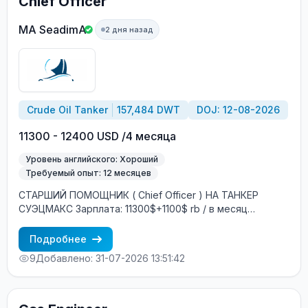
Chief Officer
MA SeadimA
2 дня назад
Crude Oil Tanker
157,484 DWT
DOJ: 12-08-2026
11300 - 12400 USD /4 месяца
Уровень английского: Хороший
Требуемый опыт: 12 месяцев
СТАРШИЙ ПОМОЩНИК ( Chief Officer ) НА ТАНКЕР
СУЭЦМАКC Зарплата: 11300$+1100$ rb / в месяц
(выплата на Ship Money / зарубежный банковский счёт)
Год постройки: 2009 DWT: 157484 тонны Флаг: Либерия
Подробнее
(НЕ ТЕНЕВОЙ) Построено: Южная Корея
9
Добавлено: 31-07-2026 13:51:42
Судовладелец: Греция Контракт: 4 ±1 месяца Посадка:
Август Условия на борту: Смешанный экипаж
(европейцы + филиппинцы) Интернет: 2 ГБ в месяц
бесплатно + 10$ 1ГБ можно докупить БЕСПЛАТНОЕ