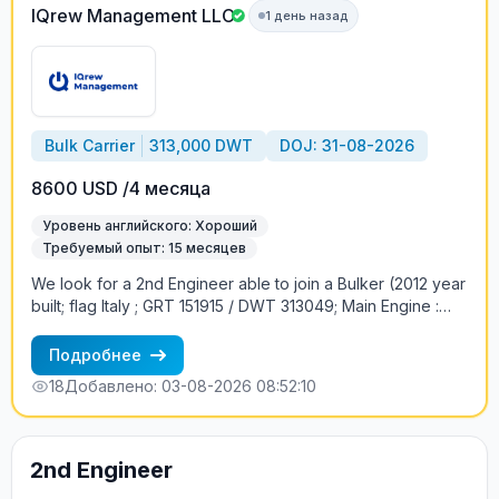
IQrew Management LLC
1 день назад
Bulk Carrier
313,000 DWT
DOJ: 31-08-2026
8600 USD /4 месяца
Уровень английского: Хороший
Требуемый опыт: 15 месяцев
We look for a 2nd Engineer able to join a Bulker (2012 year
built; flag Italy ; GRT 151915 / DWT 313049; Main Engine :
Wartsila (Group: Wartsila), Engine Builder: Doosan Engine
Co Ltd - South Korea 1 x 6RTA84T, 2 Str; 25200 kW /
Подробнее
34262 hp ) in the end of August – beg of September. Crew:
18
Добавлено: 03-08-2026 08:52:10
Italian / Romanian / Filipino . Conditions of employment: 4
months contract; the proposed monthly wages - 7500Euro
( abt USD8600). Requirements: - rank and large tonnage
vsl experience - exp-ce with WW / SZ / MAN 2str main
2nd Engineer
engine - good knowledge of English