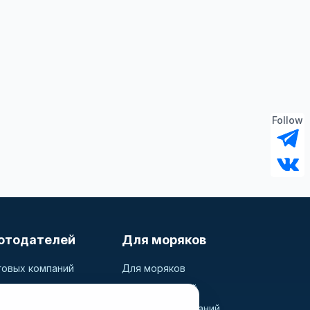
Follow
отодателей
Для моряков
говых компаний
Для моряков
ь вакансию
Поиск вакансий
дидатов
Просмотр компаний