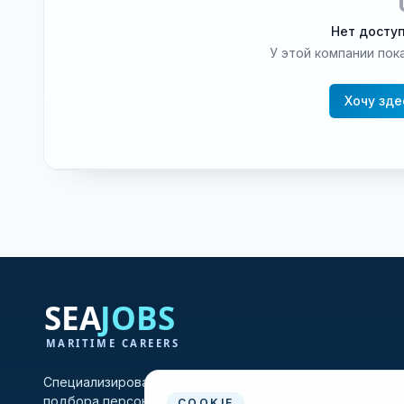
Нет досту
У этой компании пока
Хочу зде
Специализированная платформа для морских вакансий 
подбора персонала, объединяющая моряков и судохо
COOKIE