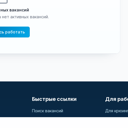
пных вакансий
 нет активных вакансий.
сь работать
Быстрые ссылки
Для раб
Поиск вакансий
Для крюин
Компании
Разместит
и
дные
Регистрация
Поиск кан