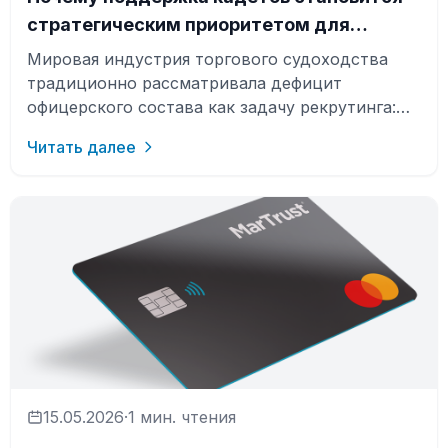
стратегическим приоритетом для
судоходных компаний
Мировая индустрия торгового судоходства
традиционно рассматривала дефицит
офицерского состава как задачу рекрутинга:
если кадровый резерв сокращается,
Читать далее
необходи…
15.05.2026
·
1 мин. чтения