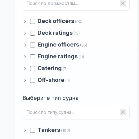
Deck officers
(90)
Deck ratings
(15)
Engine officers
(85)
Engine ratings
(11)
Catering
(7)
Off-shore
(0)
Выберите тип судна
Tankers
(106)