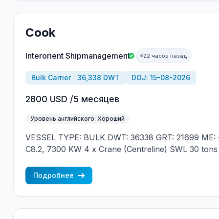
Cook
Interorient Shipmanagement
22 часов назад
Bulk Carrier
36,338 DWT
DOJ: 15-08-2026
2800 USD /5 месяцев
Уровень английского: Хороший
VESSEL TYPE: BULK DWT: 36338 GRT: 21699 ME: 
C8.2, 7300 KW 4 x Crane (Centreline) SWL 30 tons
JAPAN MIN REQUIREMENTS: - RUSSIAN NATION
CONTRACT IN RANK
Подробнее