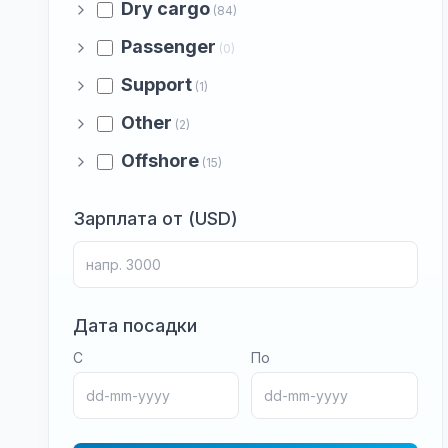
Dry cargo
(84)
Passenger
(0)
Support
(1)
Other
(2)
Offshore
(15)
Зарплата от (USD)
Дата посадки
С
По