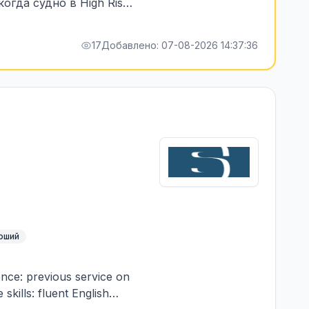
огда судно в High Risk,
мени нахождения в зоне
17
Добавлено: 07-08-2026 14:37:36
роший
ence: previous service on
skills: fluent English