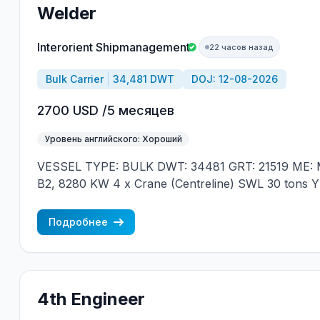
Welder
Interorient Shipmanagement
22 часов назад
Bulk Carrier
34,481 DWT
DOJ: 12-08-2026
2700 USD /5 месяцев
Уровень английского: Хороший
VESSEL TYPE: BULK DWT: 34481 GRT: 21519 ME: M
B2, 8280 KW 4 x Crane (Centreline) SWL 30 tons 
JAPAN MIN REQUIREMENTS: - EXPERIENCE MIN.
NATIONALITY
Подробнее
4th Engineer