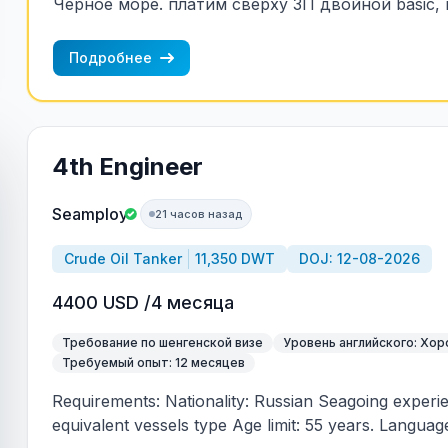
Черное море. платим сверху ЗП двойной basic, к
т.е. сверх ЗП два оклада пропорционально вре
риска.
Подробнее
4th Engineer
Seamploy
21 часов назад
Crude Oil Tanker
11,350 DWT
DOJ: 12-08-2026
4400 USD /4 месяца
Требование по шенгенской визе
Уровень английского: Хо
Требуемый опыт: 12 месяцев
Requirements: Nationality: Russian Seagoing experi
equivalent vessels type Age limit: 55 years. Language 