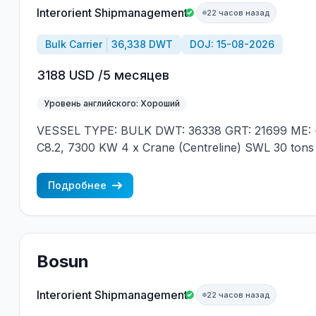
Interorient Shipmanagement
22 часов назад
Bulk Carrier
36,338 DWT
DOJ: 15-08-2026
3188 USD /5 месяцев
Уровень английского: Хороший
VESSEL TYPE: BULK DWT: 36338 GRT: 21699 ME: 
C8.2, 7300 KW 4 x Crane (Centreline) SWL 30 tons
JAPAN MIN REQUIREMENTS: - MINIMUM 1 CNTR
NATIONALITY
Подробнее
Bosun
Interorient Shipmanagement
22 часов назад