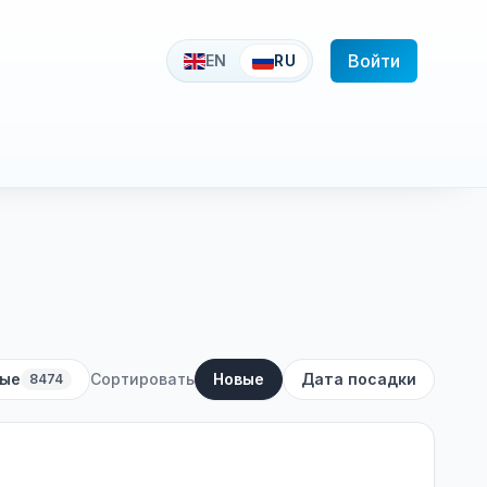
Войти
EN
RU
ные
Сортировать
Новые
Дата посадки
8474