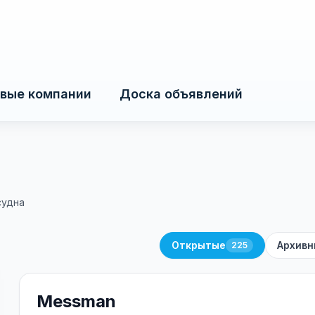
вые компании
Доска объявлений
судна
Открытые
Архивн
225
Messman