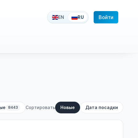
Войти
EN
RU
ые
Сортировать
Новые
Дата посадки
8443