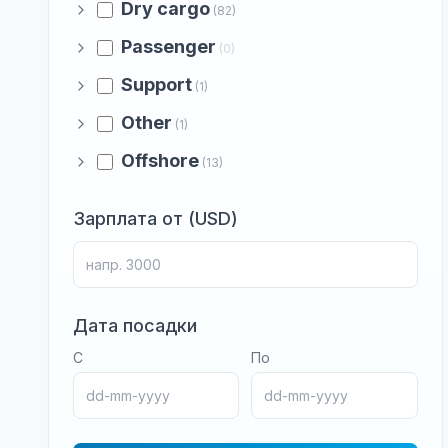
Dry cargo
(82)
Passenger
(0)
Support
(1)
Other
(1)
Offshore
(13)
Зарплата от (USD)
Дата посадки
С
По