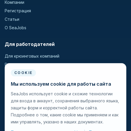
Компании
Регистрация
Статьи
О SeaJobs
Для работодателей
Для крюинговых компаний
Разместить вакансию
Поиск кандидатов
COOKIE
Мы используем cookie для работы сайта
Для моряков
SeaJobs использует cookie и схожие технологии
для входа в аккаунт, сохранения выбранного языка,
Для моряков
защиты форм и корректной работы сайта.
Поиск вакансий
Подробнее о том, какие cookie мы применяем и как
Просмотр компаний
ими управлять, указано в наших документах.
Защита от мошенничества