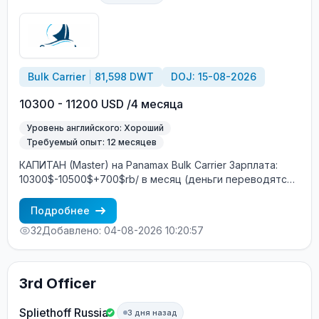
Bulk Carrier
81,598 DWT
DOJ: 15-08-2026
10300 - 11200 USD /4 месяца
Уровень английского: Хороший
Требуемый опыт: 12 месяцев
КАПИТАН (Master) на Panamax Bulk Carrier Зарплата:
10300$-10500$+700$rb/ в месяц (деньги переводятся
на Ship Money / зарубежный банковский счёт)
Характеристики судна: Год постройки: 2012 DWT: 81598
Подробнее
т Главный двигатель: MAN B&W Построено: Южная
32
Добавлено: 04-08-2026 10:20:57
Корея Судовладелец: Греция Условия контракта:
Контракт: 4+2 месяца Посадка: Август Экипаж:
смешанный (европейцы + филиппинцы) Интернет на
борту: 2 ГБ в месяц бесплатно Бесплатное
3rd Officer
трудоустройство! Требования: Минимум 12 месяцев
опыта в должности КАПИТАНА (Master) Хороший
Spliethoff Russia
3 дня назад