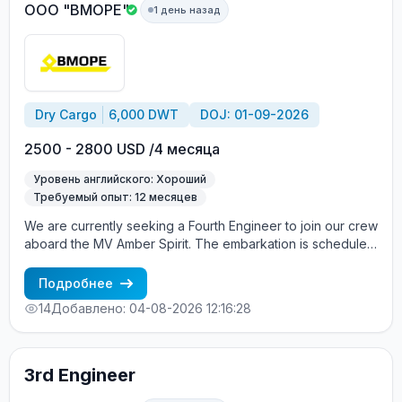
ООО "ВМОРЕ"
1 день назад
Dry Cargo
6,000 DWT
DOJ: 01-09-2026
2500 - 2800 USD /4 месяца
Уровень английского: Хороший
Требуемый опыт: 12 месяцев
We are currently seeking a Fourth Engineer to join our crew
aboard the MV Amber Spirit. The embarkation is scheduled
between Sep 01 and Sep 10, 2026, in Istanbul, Turkey.
About the Vessel: MV Amber Spirit is a modern cargo
Подробнее
vessel registered under the A&B. For more detailed
14
Добавлено: 04-08-2026 12:16:28
information about the vessel, please visit Marinetrafic.
Candidate Requirements: A degree in Marine Engineering
or a related technical field. At least 2 contracts of
experience as an engineer on merchant ships. Proficiency
3rd Engineer
in English at an Upper-Intermediate level or higher. Terms