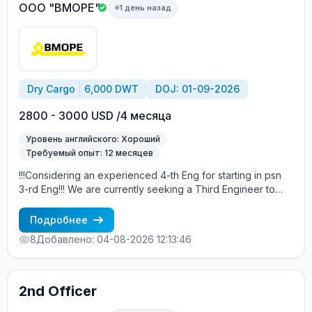
of Employment: Contract duration: 4 +/- months. Salary
ООО "ВМОРЕ"
1 день назад
details will be discussed with successful candidates.
Dry Cargo
6,000 DWT
DOJ: 01-09-2026
2800 - 3000 USD /4 месяца
Уровень английского: Хороший
Требуемый опыт: 12 месяцев
!!!Considering an experienced 4-th Eng for starting in psn
3-rd Eng!!! We are currently seeking a Third Engineer to
join our crew aboard the MV Amber Spirit. The embarkation
is scheduled between Sep 1 and Sep 10, 2026, in Istanbul,
Подробнее
Turkey. About the Vessel: MV Amber Spirit is a modern
8
Добавлено: 04-08-2026 12:13:46
cargo vessel registered under the A&B. For more detailed
information about the vessel, please visit Marinetrafic.
Candidate Requirements: A degree in Marine Engineering
or a related technical field. At least 2 contracts of
2nd Officer
experience as an engineer on merchant ships. Considering