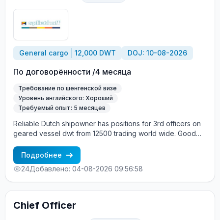
английский язык Опыт работы именно на Panamax (bulk
carrier) — обязательно Процесс трудоустройства: CES
Test + интервью с суперинтендантом Морское
агентство «SeadimA» +7(985)022-57-77 +7(985)230-57-
77 cv_crew@seadima.ru
General cargo
12,000 DWT
DOJ: 10-08-2026
По договорённости /4 месяца
Требование по шенгенской визе
Уровень английского: Хороший
Требуемый опыт: 5 месяцев
Reliable Dutch shipowner has positions for 3rd officers on
geared vessel dwt from 12500 trading world wide. Good
English and sufficient experience are required. Hands on
mentality, motivated and to the vessel and cargo specialists
Подробнее
are highly Valid Schengen visa is more than
24
Добавлено: 04-08-2026 09:56:58
Chief Officer