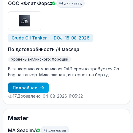
Intermediate level or higher. Terms of Employment: Contract
ООО «Флит Форс»
4 дня назад
duration: 4 +/- months. Salary details will be discussed with
successful candidates. Interested candidates should send
their CV and a cover letter to: crewing@inmarinefzco.com.
Crude Oil Tanker
DOJ: 15-08-2026
По договорённости /4 месяца
Уровень английского: Хороший
В танкерную компанию из ОАЭ срочно требуется Ch.
Eng на танкер. Микс экипаж, интернет на борту,
бонусы.
Подробнее
17
Добавлено: 04-08-2026 11:05:32
Master
MA SeadimA
2 дня назад