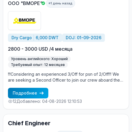
an experienced 4-th Eng for starting in psn 3-rd Eng.
ООО "ВМОРЕ"
1 день назад
Proficiency in English at an Upper-Intermediate level or
higher. Terms of Employment: Contract duration: 4 +/-
months. Salary details will be discussed with successful
candidates.
Dry Cargo
6,000 DWT
DOJ: 01-09-2026
2800 - 3000 USD /4 месяца
Уровень английского: Хороший
Требуемый опыт: 12 месяцев
!!!Considering an experienced 3/Off for psn of 2/Off!!! We
are seeking a Second Officer to join our crew aboard the
MV Amber Spirit. The embarkation is scheduled between
Sep 01 and Sep 10, 2026, in Istanbul, Turkey. About the
Подробнее
Vessel: MV Amber Spirit is a modern cargo vessel
12
Добавлено: 04-08-2026 12:10:53
registered under the A&B. For more detailed information
about the vessel, please visit Marinetrafic. Candidate
Requirements: A degree in Nautical Science or equivalent.
At least 2 contracts of experience as a Second Officer on
Chief Engineer
merchant ships. Proficiency in English at an Upper-