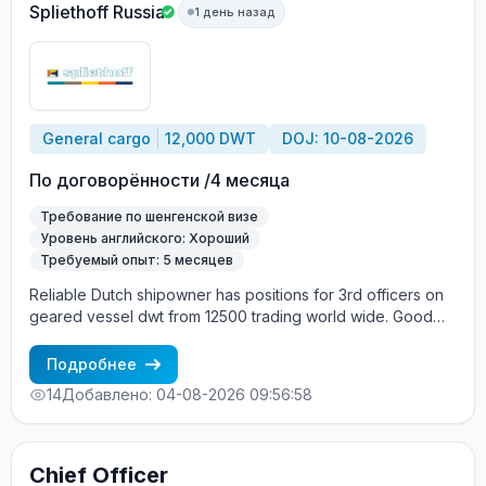
опыта в должности КАПИТАНА (Master) Хороший
Spliethoff Russia
1 день назад
английский язык Опыт работы именно на Panamax (bulk
carrier) — обязательно Процесс трудоустройства: CES
Test + интервью с суперинтендантом Морское
агентство «SeadimA» +7(985)022-57-77 +7(985)230-57-
77 cv_crew@seadima.ru
General cargo
12,000 DWT
DOJ: 10-08-2026
По договорённости /4 месяца
Требование по шенгенской визе
Уровень английского: Хороший
Требуемый опыт: 5 месяцев
Reliable Dutch shipowner has positions for 3rd officers on
geared vessel dwt from 12500 trading world wide. Good
English and sufficient experience are required. Hands on
mentality, motivated and to the vessel and cargo specialists
Подробнее
are highly Valid Schengen visa is more than
14
Добавлено: 04-08-2026 09:56:58
Chief Officer