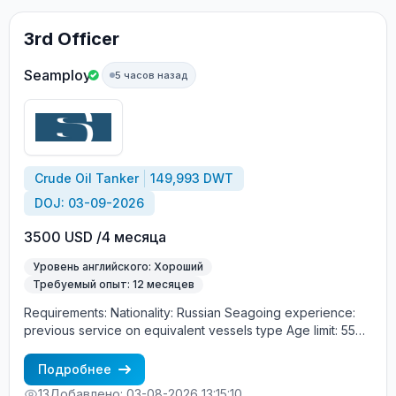
Экипаж: смешанный (европейцы + филиппинцы)
Интернет на борту: 2 ГБ в месяц бесплатно
3rd Officer
Бесплатное трудоустройство! Требования: Минимум 12
месяцев опыта в должности ВТОРОГО МЕХАНИКА
Seamploy
5 часов назад
(Second Engineer) Хороший английский язык Опыт
работы именно на Panamax (bulk carrier) —
обязательно Процесс трудоустройства: CES Test +
интервью с суперинтендантом Морское агентство
«SeadimA» +7(985)022-57-77 +7(985)230-57-77
cv_crew@seadima.ru
Crude Oil Tanker
149,993 DWT
DOJ: 03-09-2026
3500 USD /4 месяца
Уровень английского: Хороший
Требуемый опыт: 12 месяцев
Requirements: Nationality: Russian Seagoing experience:
previous service on equivalent vessels type Age limit: 55
years. Language skills: fluent English (mandatory)
Подробнее
13
Добавлено: 03-08-2026 13:15:10