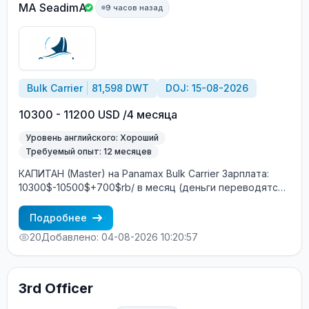
MA SeadimA
9 часов назад
Bulk Carrier
81,598 DWT
DOJ: 15-08-2026
10300 - 11200 USD /4 месяца
Уровень английского: Хороший
Требуемый опыт: 12 месяцев
КАПИТАН (Master) на Panamax Bulk Carrier Зарплата:
10300$-10500$+700$rb/ в месяц (деньги переводятся
на Ship Money / зарубежный банковский счёт)
Характеристики судна: Год постройки: 2012 DWT: 81598
Подробнее
т Главный двигатель: MAN B&W Построено: Южная
20
Добавлено: 04-08-2026 10:20:57
Корея Судовладелец: Греция Условия контракта:
Контракт: 4+2 месяца Посадка: Август Экипаж:
смешанный (европейцы + филиппинцы) Интернет на
борту: 2 ГБ в месяц бесплатно Бесплатное
3rd Officer
трудоустройство! Требования: Минимум 12 месяцев