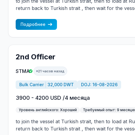
to join the vessel at Turkish strait, then to load at 
return back to Turkish strait , then wait for the vess
wages are paid constantly during the contract + H
CBA covered vessels, P&I club.
Подробнее
2nd Officer
STMA
21 часов назад
Bulk Carrier
32,000 DWT
DOJ: 16-08-2026
3900 - 4200 USD /4 месяца
Уровень английского: Хороший
Требуемый опыт: 9 месяце
to join the vessel at Turkish strait, then to load at 
return back to Turkish strait , then wait for the vess