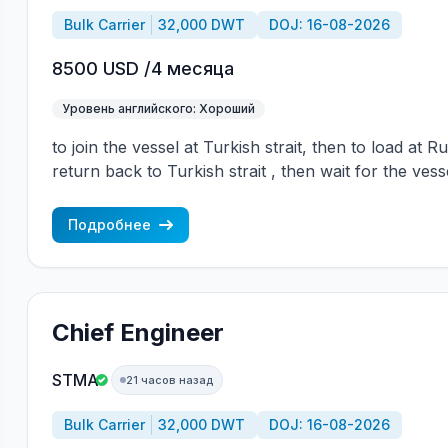
Bulk Carrier
32,000 DWT
DOJ: 16-08-2026
8500 USD /4 месяца
Уровень английского: Хороший
to join the vessel at Turkish strait, then to load at 
return back to Turkish strait , then wait for the vess
wages are paid constantly during the contract + H
CBA covered vessels, P&I club.
Подробнее
Chief Engineer
STMA
21 часов назад
Bulk Carrier
32,000 DWT
DOJ: 16-08-2026