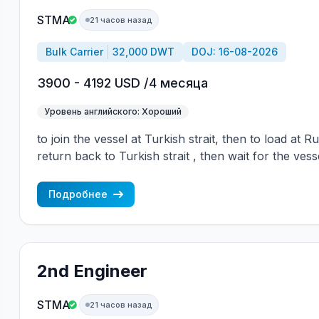
STMA
21 часов назад
Bulk Carrier
32,000 DWT
DOJ: 16-08-2026
3900 - 4192 USD /4 месяца
Уровень английского: Хороший
to join the vessel at Turkish strait, then to load at 
return back to Turkish strait , then wait for the vess
wages are paid constantly during the contract + H
CBA covered vessels, P&I club.
Подробнее
2nd Engineer
STMA
21 часов назад