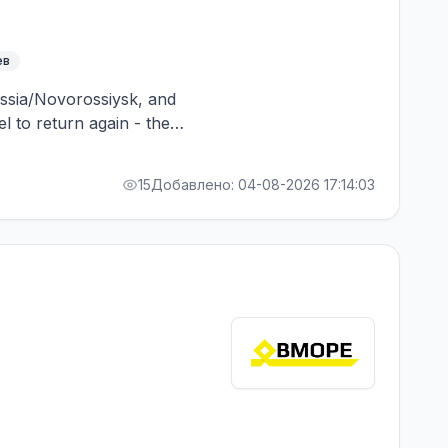
ев
Russia/Novorossiysk, and
el to return again - the
RA bonus. Greek Owner,
15
Добавлено: 04-08-2026 17:14:03