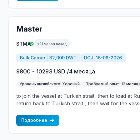
Master
STMA
21 часов назад
Bulk Carrier
32,000 DWT
DOJ: 16-08-2026
9800 - 10293 USD /4 месяца
Уровень английского: Хороший
Требуемый опыт: 12 месяц
to join the vessel at Turkish strait, then to load at 
return back to Turkish strait , then wait for the vess
wages are paid constantly during the contract + H
CBA covered vessels, P&I club.
Подробнее