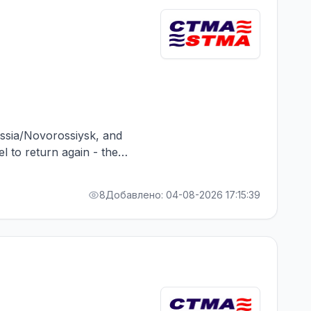
Russia/Novorossiysk, and
el to return again - the
RA bonus. Greek Owner,
8
Добавлено: 04-08-2026 17:15:39