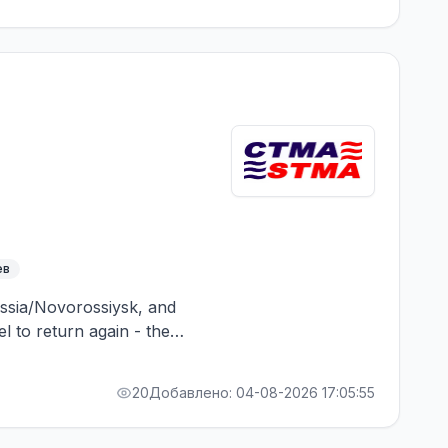
ев
Russia/Novorossiysk, and
el to return again - the
RA bonus. Greek Owner,
20
Добавлено: 04-08-2026 17:05:55