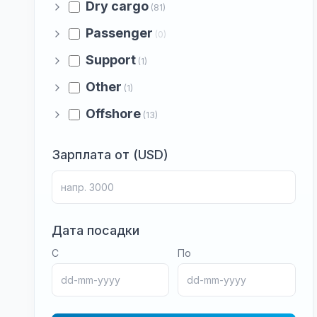
Dry cargo
(81)
Passenger
(0)
Support
(1)
Other
(1)
Offshore
(13)
Зарплата от (USD)
Дата посадки
С
По