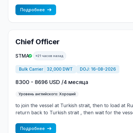
wages are paid constantly during the contract + H
CBA covered vessels, P&I club. Salary - in cash on
Подробнее
Chief Officer
STMA
21 часов назад
Bulk Carrier
32,000 DWT
DOJ: 16-08-2026
8300 - 8696 USD /4 месяца
Уровень английского: Хороший
to join the vessel at Turkish strait, then to load at 
return back to Turkish strait , then wait for the vess
wages are paid constantly during the contract + H
CBA covered vessels, P&I club.
Подробнее