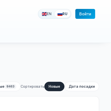
Войти
EN
RU
ые
Сортировать
Новые
Дата посадки
8463