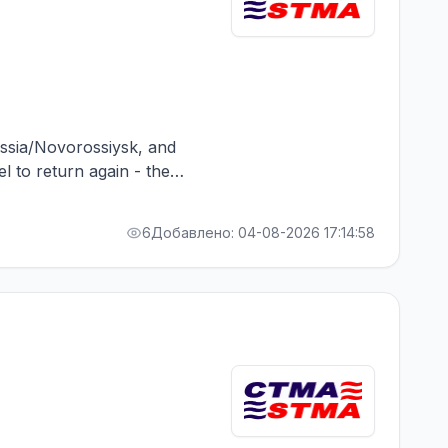
Russia/Novorossiysk, and
el to return again - the
RA bonus. Greek Owner,
6
Добавлено: 04-08-2026 17:14:58