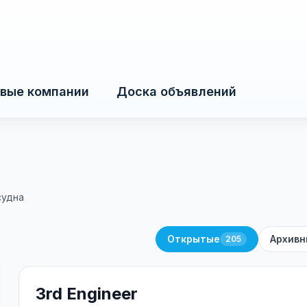
вые компании
Доска объявлений
судна
Открытые
Архивн
205
3rd Engineer