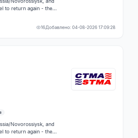
Russia/Novorossiysk, and
el to return again - the
RA bonus. Greek Owner,
16
Добавлено: 04-08-2026 17:09:28
в
Russia/Novorossiysk, and
el to return again - the