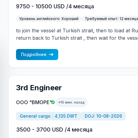
9750 - 10500 USD /4 месяца
Уровень английского: Хороший
Требуемый опыт: 12 месяц
to join the vessel at Turkish strait, then to load at 
return back to Turkish strait , then wait for the vess
wages are paid constantly during the contract + H
CBA covered vessels, P&I club.
Подробнее
3rd Engineer
ООО "ВМОРЕ"
15 мин. назад
General cargo
4,135 DWT
DOJ: 10-08-2026
3500 - 3700 USD /4 месяца