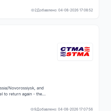
RA bonus. Greek Owner,
 board
2
Добавлено: 04-08-2026 17:08:52
Russia/Novorossiysk, and
el to return again - the
RA bonus. Greek Owner,
9
Добавлено: 04-08-2026 17:07:56