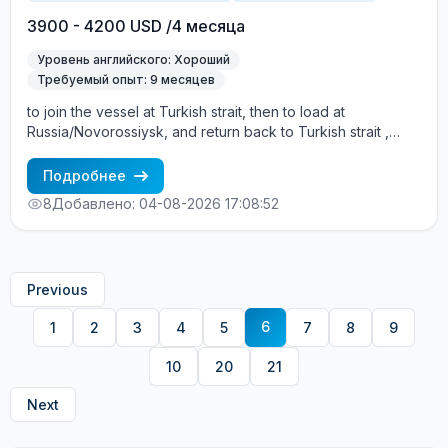
3900 - 4200 USD /4 месяца
Уровень английского: Хороший
Требуемый опыт: 9 месяцев
to join the vessel at Turkish strait, then to load at
Russia/Novorossiysk, and return back to Turkish strait ,
then wait for the vessel to return again - the wages are
paid constantly during the contract + HRA bonus. Greek
Подробнее
Owner, CBA covered vessels, P&I club. Salary - in cash on
8
Добавлено: 04-08-2026 17:08:52
board
Previous
6
1
2
3
4
5
7
8
9
10
20
21
Next