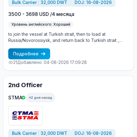
Bulk Carrier
32,000 DWT
DOJ: 16-08-2026
3500 - 3698 USD /4 месяца
Уровень английского: Хороший
to join the vessel at Turkish strait, then to load at
Russia/Novorossiysk, and return back to Turkish strait ,
then wait for the vessel to return again - the wages are
paid constantly during the contract + HRA bonus. Greek
Подробнее
Owner, CBA covered vessels, P&I club.
21
Добавлено: 04-08-2026 17:09:28
2nd Officer
STMA
2 дня назад
Bulk Carrier
32,000 DWT
DOJ: 16-08-2026