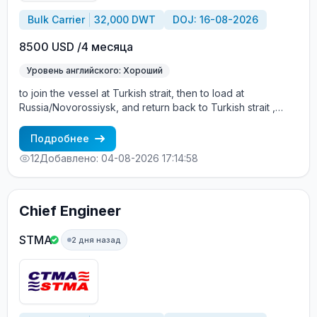
Bulk Carrier
32,000 DWT
DOJ: 16-08-2026
8500 USD /4 месяца
Уровень английского: Хороший
to join the vessel at Turkish strait, then to load at
Russia/Novorossiysk, and return back to Turkish strait ,
then wait for the vessel to return again - the wages are
paid constantly during the contract + HRA bonus. Greek
Подробнее
Owner, CBA covered vessels, P&I club.
12
Добавлено: 04-08-2026 17:14:58
Chief Engineer
STMA
2 дня назад