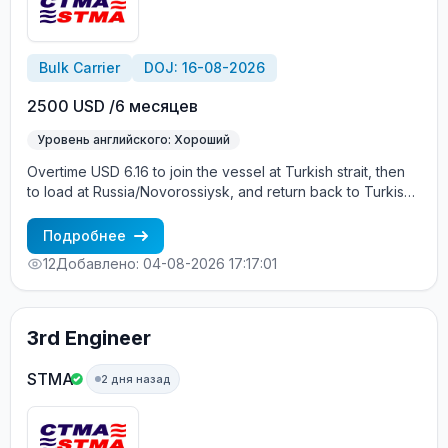
Bulk Carrier
DOJ: 16-08-2026
2500 USD /6 месяцев
Уровень английского: Хороший
Overtime USD 6.16 to join the vessel at Turkish strait, then
to load at Russia/Novorossiysk, and return back to Turkish
strait , then wait for the vessel to return again - the wages
are paid constantly during the contract + HRA bonus. Greek
Подробнее
Owner, CBA covered vessels, P&I club.
12
Добавлено: 04-08-2026 17:17:01
3rd Engineer
STMA
2 дня назад