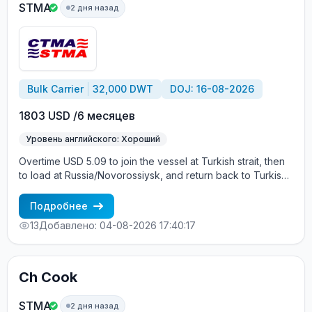
STMA
2 дня назад
Bulk Carrier
32,000 DWT
DOJ: 16-08-2026
1803 USD /6 месяцев
Уровень английского: Хороший
Overtime USD 5.09 to join the vessel at Turkish strait, then
to load at Russia/Novorossiysk, and return back to Turkish
strait , then wait for the vessel to return again - the wages
are paid constantly during the contract + HRA bonus. Greek
Подробнее
Owner, CBA covered vessels, P&I club.
13
Добавлено: 04-08-2026 17:40:17
Ch Cook
STMA
2 дня назад