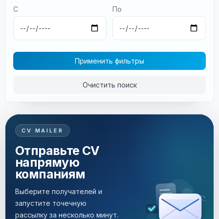
С
По
Применить фильтры
Очистить поиск
CV MAILER
Отправьте CV
напрямую
компаниям
Выберите получателей и
запустите точечную
рассылку за несколько минут.