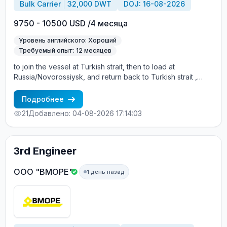
Bulk Carrier
32,000 DWT
DOJ: 16-08-2026
9750 - 10500 USD /4 месяца
Уровень английского: Хороший
Требуемый опыт: 12 месяцев
to join the vessel at Turkish strait, then to load at
Russia/Novorossiysk, and return back to Turkish strait ,
then wait for the vessel to return again - the wages are
paid constantly during the contract + HRA bonus. Greek
Подробнее
Owner, CBA covered vessels, P&I club.
21
Добавлено: 04-08-2026 17:14:03
3rd Engineer
ООО "ВМОРЕ"
1 день назад