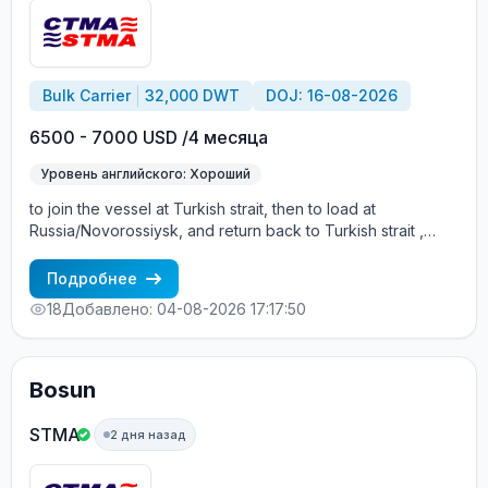
Bulk Carrier
32,000 DWT
DOJ: 16-08-2026
6500 - 7000 USD /4 месяца
Уровень английского: Хороший
to join the vessel at Turkish strait, then to load at
Russia/Novorossiysk, and return back to Turkish strait ,
then wait for the vessel to return again - the wages are
paid constantly during the contract + HRA bonus. Greek
Подробнее
Owner, CBA covered vessels, P&I club.
18
Добавлено: 04-08-2026 17:17:50
Bosun
STMA
2 дня назад