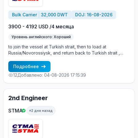
Bulk Carrier
32,000 DWT
DOJ: 16-08-2026
3900 - 4192 USD /4 месяца
Уровень английского: Хороший
to join the vessel at Turkish strait, then to load at
Russia/Novorossiysk, and return back to Turkish strait ,
then wait for the vessel to return again - the wages are
paid constantly during the contract + HRA bonus. Greek
Подробнее
Owner, CBA covered vessels, P&I club.
12
Добавлено: 04-08-2026 17:15:39
2nd Engineer
STMA
2 дня назад