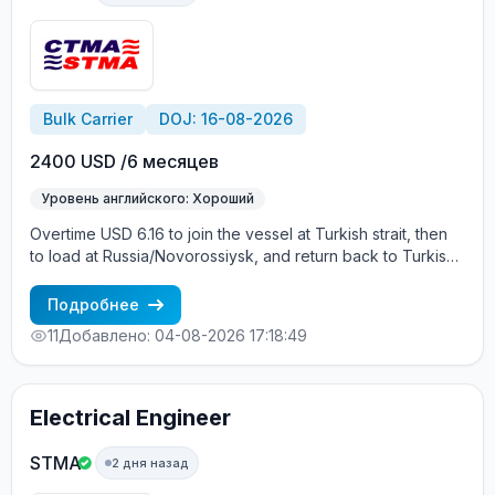
Bulk Carrier
DOJ: 16-08-2026
2400 USD /6 месяцев
Уровень английского: Хороший
Overtime USD 6.16 to join the vessel at Turkish strait, then
to load at Russia/Novorossiysk, and return back to Turkish
strait , then wait for the vessel to return again - the wages
are paid constantly during the contract + HRA bonus. Greek
Подробнее
Owner, CBA covered vessels, P&I club.
11
Добавлено: 04-08-2026 17:18:49
Electrical Engineer
STMA
2 дня назад