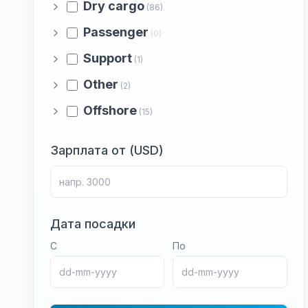
Dry cargo
(86)
Passenger
(0)
Support
(1)
Other
(2)
Offshore
(15)
Зарплата от (USD)
Дата посадки
С
По