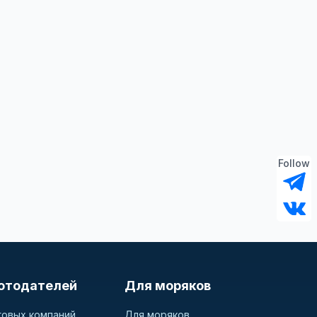
Follow
отодателей
Для моряков
говых компаний
Для моряков