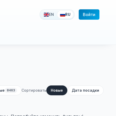
Войти
EN
RU
ые
Сортировать
Новые
Дата посадки
8463