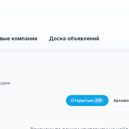
вые компании
Доска объявлений
судна
Открытые
Архивн
219