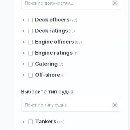
Deck officers
(97)
Deck ratings
(16)
Engine officers
(88)
Engine ratings
(11)
Catering
(7)
Off-shore
(0)
Выберите тип судна
Tankers
(115)