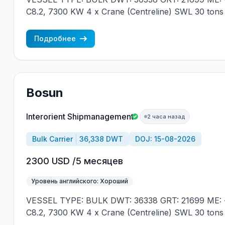
C8.2, 7300 KW 4 x Crane (Centreline) SWL 30 tons
JAPAN MIN REQUIREMENTS: - MINIMUM 1 CNTR
NATIONALITY
Подробнее
Bosun
Interorient Shipmanagement
2 часа назад
Bulk Carrier
36,338 DWT
DOJ: 15-08-2026
2300 USD /5 месяцев
Уровень английского: Хороший
VESSEL TYPE: BULK DWT: 36338 GRT: 21699 ME: 
C8.2, 7300 KW 4 x Crane (Centreline) SWL 30 tons
JAPAN MIN REQUIREMENTS: - RUSSIAN NATION