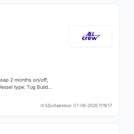
 asap 2 months on/off,
ssel type: Tug Build
n engine: Caterpillar
crew.net
3
Добавлено: 07-08-2026 11:18:17