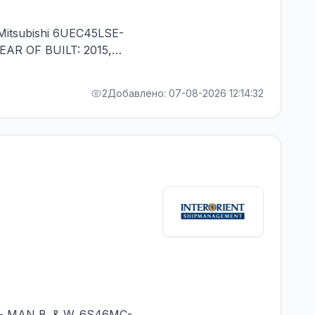
itsubishi 6UEC45LSE-
YEAR OF BUILT: 2015,
 1 CONTR. - RUSSIAN
2
Добавлено: 07-08-2026 12:14:32
- MAN B. & W. 6S46MC-