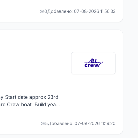
0
Добавлено: 07-08-2026 11:56:33
y Start date approx 23rd
d Crew boat, Build year
aihatsu 441 kW Вся
 cv@allcrew.net
5
Добавлено: 07-08-2026 11:19:20