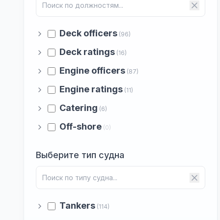
Deck officers
(96)
Deck ratings
(16)
Engine officers
(87)
Engine ratings
(11)
Catering
(6)
Off-shore
(0)
Выберите тип судна
Tankers
(114)