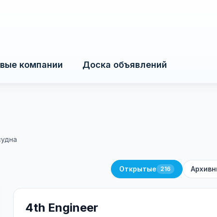
вые компании
Доска объявлений
судна
Открытые
Архивн
216
4th Engineer