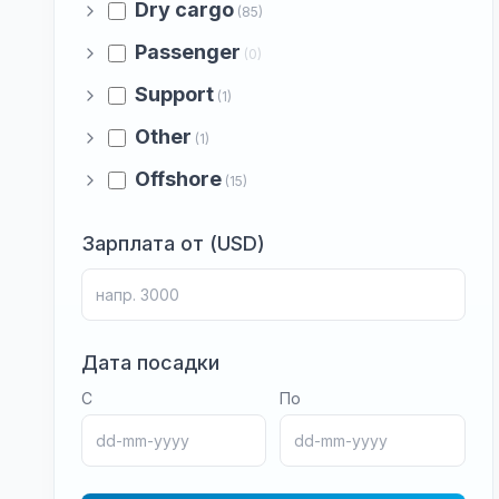
Dry cargo
(85)
Passenger
(0)
Support
(1)
Other
(1)
Offshore
(15)
Зарплата от (USD)
Дата посадки
С
По