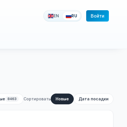
Войти
EN
RU
ые
Сортировать
Новые
Дата посадки
8463