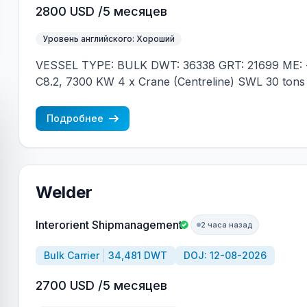
2800 USD /5 месяцев
Уровень английского: Хороший
VESSEL TYPE: BULK DWT: 36338 GRT: 21699 ME: 
C8.2, 7300 KW 4 x Crane (Centreline) SWL 30 tons
JAPAN MIN REQUIREMENTS: - RUSSIAN NATION
CONTRACT IN RANK
Подробнее
Welder
Interorient Shipmanagement
2 часа назад
Bulk Carrier
34,481 DWT
DOJ: 12-08-2026
2700 USD /5 месяцев