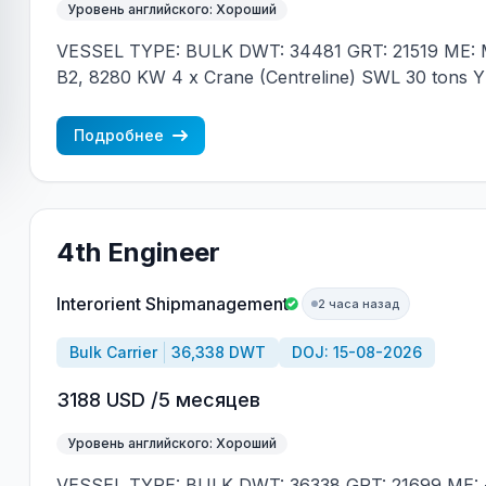
Уровень английского: Хороший
VESSEL TYPE: BULK DWT: 34481 GRT: 21519 ME: M
B2, 8280 KW 4 x Crane (Centreline) SWL 30 tons 
JAPAN MIN REQUIREMENTS: - EXPERIENCE MIN.
NATIONALITY
Подробнее
4th Engineer
Interorient Shipmanagement
2 часа назад
Bulk Carrier
36,338 DWT
DOJ: 15-08-2026
3188 USD /5 месяцев
Уровень английского: Хороший
VESSEL TYPE: BULK DWT: 36338 GRT: 21699 ME: 