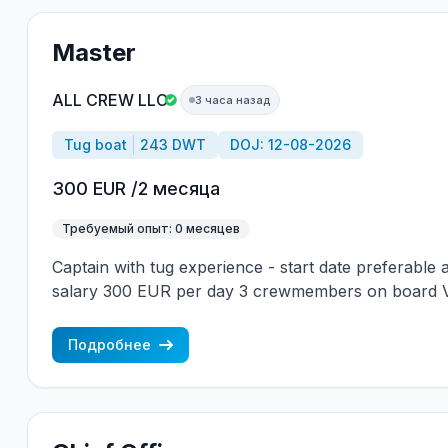
Master
ALL CREW LLC
3 часа назад
Tug boat
243 DWT
DOJ: 12-08-2026
300 EUR /2 месяца
Требуемый опыт: 0 месяцев
Captain with tug experience - start date preferable
salary 300 EUR per day 3 crewmembers on board Ve
year: 1971 Vessel flag: United Kingdom DWT: 243 Mai
Crew onboard: mixed +7 963 7376536 - Alla cv@all
Подробнее