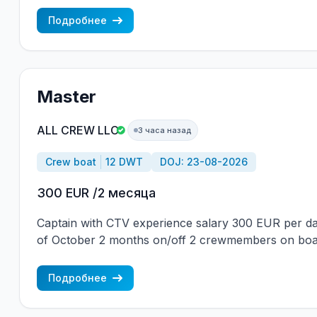
CONTRACT IN RANK
Подробнее
Master
ALL CREW LLC
3 часа назад
Crew boat
12 DWT
DOJ: 23-08-2026
300 EUR /2 месяца
Captain with CTV experience salary 300 EUR per da
of October 2 months on/off 2 crewmembers on boar
2013, Vessel flag Gibraltar, DWT 12, Main engine D
информация по телефонам: +7 963 7376536 - Alla
Подробнее