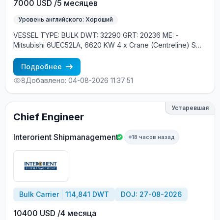
7000 USD /5 месяцев
Уровень английского: Хороший
VESSEL TYPE: BULK DWT: 32290 GRT: 20236 ME: -
Mitsubishi 6UEC52LA, 6620 KW 4 x Crane (Centreline) SWL
30 tons YEAR OF BUILT: 2010, JAPAN MIN REQUIREMENTS:
- MINIMUM 1 YEAR IN RANK - RUSSIAN NATIONAL
Подробнее
8
Добавлено: 04-08-2026 11:37:51
Устаревшая
Chief Engineer
Interorient Shipmanagement
18 часов назад
Bulk Carrier
114,841 DWT
DOJ: 27-08-2026
10400 USD /4 месяца