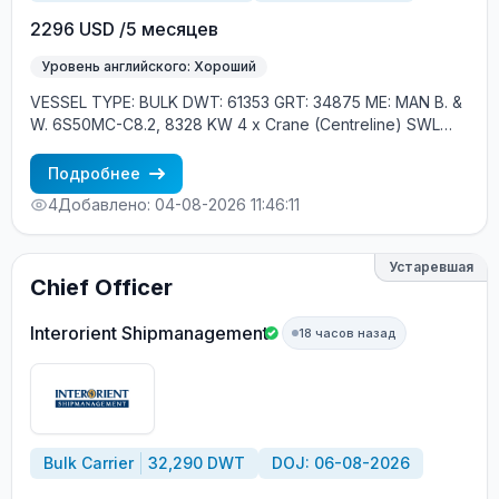
2296 USD /5 месяцев
Уровень английского: Хороший
VESSEL TYPE: BULK DWT: 61353 GRT: 34875 ME: MAN B. &
W. 6S50MC-C8.2, 8328 KW 4 x Crane (Centreline) SWL
30.5 tons, 26m. max. outreach, 1 x Davit, Liferaft YEAR OF
BUILT: 2013, JAPAN MIN REQUIREMENTS: - EXPERIENCE
Подробнее
MIN. 1 CONTR. - RUSSIAN NATIONAL - CARGO CRANES
4
Добавлено: 04-08-2026 11:46:11
EXPERIENCE
Устаревшая
Chief Officer
Interorient Shipmanagement
18 часов назад
Bulk Carrier
32,290 DWT
DOJ: 06-08-2026