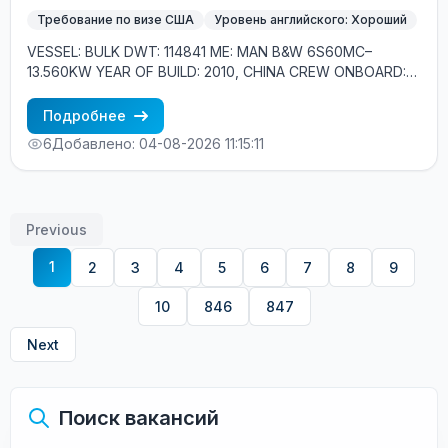
Требование по визе США
Уровень английского: Хороший
VESSEL: BULK DWT: 114841 ME: MAN B&W 6S60MC–
13.560KW YEAR OF BUILD: 2010, CHINA CREW ONBOARD:
EASTERN EUROPE, FILIPINOS MINIMUM REQUIREMENTS: -
GOOD ENGLISH - EXPERIENCE MIN. 1YEAR IN RANK -
Подробнее
PANAMAX OR BIGGER EXPERIENCE - US VISA
6
Добавлено: 04-08-2026 11:15:11
Previous
1
2
3
4
5
6
7
8
9
10
846
847
Next
Поиск вакансий