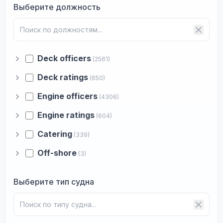
Выберите должность
Deck officers
(2561)
Deck ratings
(650)
Engine officers
(4306)
Engine ratings
(604)
Catering
(339)
Off-shore
(3)
Выберите тип судна