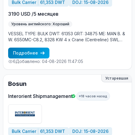
Bulk Carrier
61,353 DWT
DOJ: 15-08-2026
3190 USD /5 месяцев
Уровень английского: Хороший
VESSEL TYPE: BULK DWT: 61353 GRT: 34875 ME: MAN B. &
W. 6S50MC-C8.2, 8328 KW 4 x Crane (Centreline) SWL
30.5 tons, 26m. max. outreach, 1 x Davit, Liferaft YEAR OF
BUILT: 2013, JAPAN MIN REQUIREMENTS: - EXPERIENCE
Подробнее
MIN. 1 CONTR. - RUSSIAN NATIONAL
6
Добавлено: 04-08-2026 11:47:05
Устаревшая
Bosun
Interorient Shipmanagement
18 часов назад
Bulk Carrier
61,353 DWT
DOJ: 15-08-2026