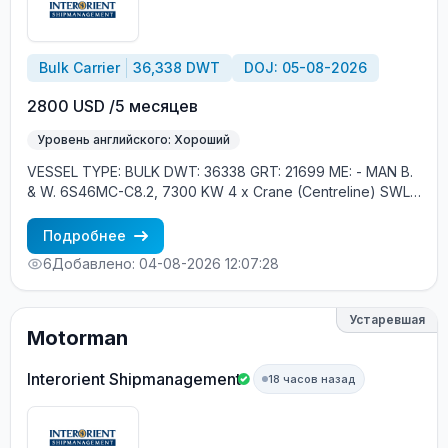
Bulk Carrier
36,338 DWT
DOJ: 05-08-2026
2800 USD /5 месяцев
Уровень английского: Хороший
VESSEL TYPE: BULK DWT: 36338 GRT: 21699 ME: - MAN B.
& W. 6S46MC-C8.2, 7300 KW 4 x Crane (Centreline) SWL
30 tons YEAR OF BUILT: 2012, JAPAN MIN REQUIREMENTS: -
RUSSIAN NATIONALITY - MINIMUM 1 CONTRACT IN RANK
Подробнее
6
Добавлено: 04-08-2026 12:07:28
Устаревшая
Motorman
Interorient Shipmanagement
18 часов назад