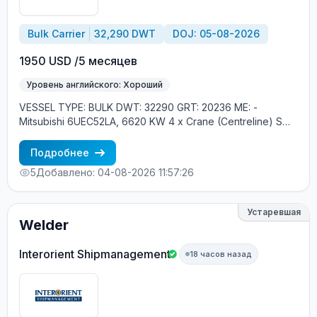
Bulk Carrier
32,290 DWT
DOJ: 05-08-2026
1950 USD /5 месяцев
Уровень английского: Хороший
VESSEL TYPE: BULK DWT: 32290 GRT: 20236 ME: -
Mitsubishi 6UEC52LA, 6620 KW 4 x Crane (Centreline) SWL
30 tons YEAR OF BUILT: 2010, JAPAN MIN REQUIREMENTS:
- MINIMUM 1 CONTRACT IN RANK - SCHENGEN VISA -
Подробнее
RUSSIAN NATIONAL
5
Добавлено: 04-08-2026 11:57:26
Устаревшая
Welder
Interorient Shipmanagement
18 часов назад