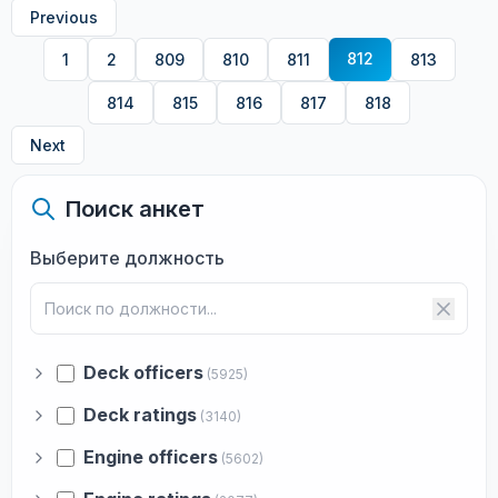
Previous
812
1
2
809
810
811
813
814
815
816
817
818
Next
Поиск анкет
Выберите должность
Deck officers
(5925)
Deck ratings
(3140)
Engine officers
(5602)