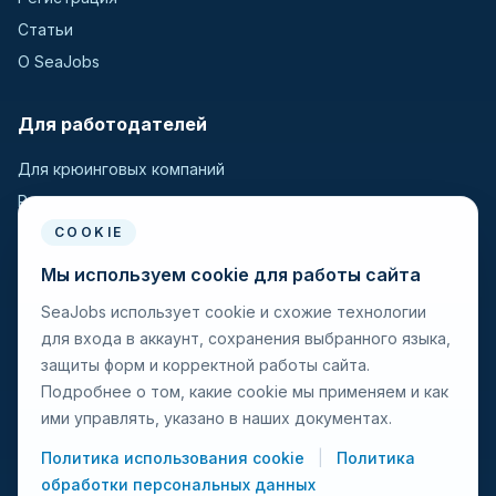
De Laval
(4)
Статьи
Detroit Diesel
(51)
О SeaJobs
Deutz
(394)
DMR
(18)
Для работодателей
Doxford
(3)
Для крюинговых компаний
Doxford
(2)
Разместить вакансию
Duvant
(2)
Поиск кандидатов
COOKIE
EMD
(31)
Мы используем cookie для работы сайта
English Electric
(4)
Для моряков
SeaJobs использует cookie и схожие технологии
Enterprise
(2)
для входа в аккаунт, сохранения выбранного языка,
Для моряков
Fairbanks-Morse
(1)
защиты форм и корректной работы сайта.
Поиск вакансий
Fiat
(15)
Подробнее о том, какие cookie мы применяем и как
Просмотр компаний
Fuji
(10)
ими управлять, указано в наших документах.
Защита от мошенничества
GEC
(15)
Политика использования cookie
|
Политика
General Motors
(15)
обработки персональных данных