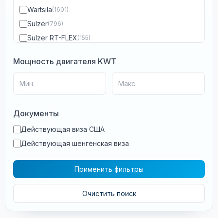
Wartsila
(1601)
Sulzer
(796)
Sulzer RT-FLEX
(155)
Wartsila RT-FLEX
(255)
Мощность двигателя KWT
WinGD
(2)
Dual-Fuel (LNG)
(0)
MAN B&W ME-LGIP
(4)
MAN B&W ME-LGIM
(1)
Документы
MAN B&W ME-GIE
(2)
Действующая виза США
MAN B&W ME-GI
(2)
Действующая шенгенская виза
MAN B&W ME-GA
(2)
MAN B&W ME(DFDE)
(1)
Применить фильтры
ABC
(253)
AEG
(30)
Очистить поиск
Akasaka
(184)