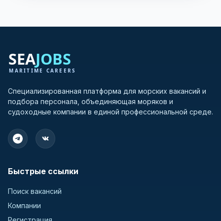
Allen
(14)
Alpha
(18)
Anglo-Belgian Corp
(10)
Ansaldo
(12)
Bergen
(119)
Black Stone
(22)
Bolnes
(21)
Специализированная платформа для морских вакансий и
подбора персонала, объединяющая моряков и
British Polar
(11)
судоходные компании в единой профессиональной среде.
Brons
(5)
BW
(1144)
Callesen
(12)
Caterpillar
(542)
Быстрые ссылки
Crepelle
(5)
Cummins
(146)
Поиск вакансий
Daihatsu
(114)
Компании
Dal Diesel
(157)
Регистрация