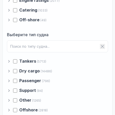
Engine ratings
(2077)
Catering
(1033)
Off-shore
(49)
Выберите тип судна
Tankers
(5713)
Dry cargo
(14486)
Passenger
(796)
Support
(94)
Other
(1265)
Offshore
(2818)