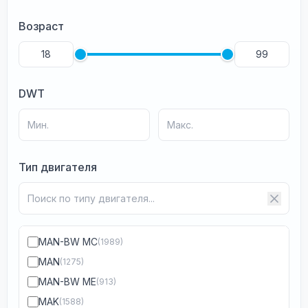
Возраст
DWT
Тип двигателя
MAN-BW MC
(1989)
MAN
(1275)
MAN-BW ME
(913)
MAK
(1588)