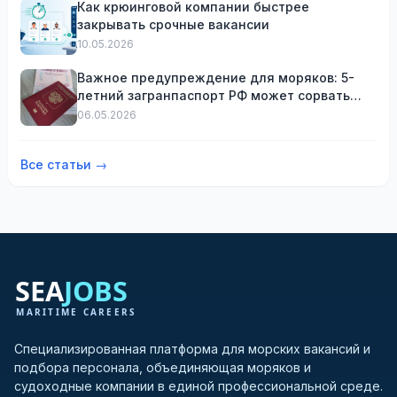
Как крюинговой компании быстрее
закрывать срочные вакансии
10.05.2026
Важное предупреждение для моряков: 5-
летний загранпаспорт РФ может сорвать
визу, посадку на судно или своевременное
06.05.2026
списание
Все статьи →
Специализированная платформа для морских вакансий и
подбора персонала, объединяющая моряков и
судоходные компании в единой профессиональной среде.