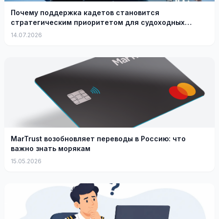
Почему поддержка кадетов становится
стратегическим приоритетом для судоходных
компаний
14.07.2026
MarTrust возобновляет переводы в Россию: что
важно знать морякам
15.05.2026