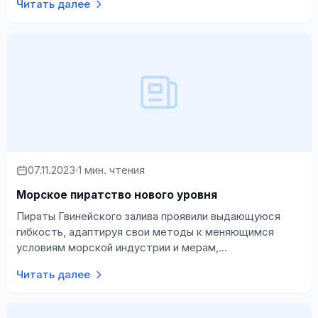
Читать далее
07.11.2023
·
1 мин. чтения
Морское пиратство нового уровня
Пираты Гвинейского залива проявили выдающуюся
гибкость, адаптируя свои методы к меняющимся
условиям морской индустрии и мерам,
предпринимаемым прибрежными государствами. В
Читать далее
течение…