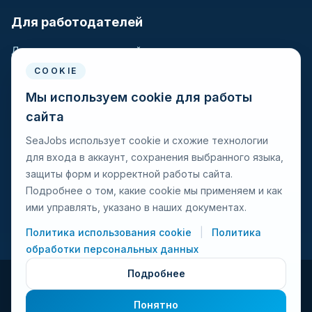
Finland
1
Для работодателей
Hungary
1
Для крюинговых компаний
Разместить вакансию
COOKIE
Jordan
1
Поиск кандидатов
Мы используем cookie для работы
Kazakhstan
сайта
1
Для моряков
SeaJobs использует cookie и схожие технологии
Moldova, Republic of
1
для входа в аккаунт, сохранения выбранного языка,
Для моряков
защиты форм и корректной работы сайта.
Поиск вакансий
Montenegro
1
Подробнее о том, какие cookie мы применяем и как
Просмотр компаний
ими управлять, указано в наших документах.
Netherlands
1
Защита от мошенничества
Политика использования cookie
|
Политика
Norway
обработки персональных данных
1
Подробнее
Romania
1
© 2026 Seajobs.ru Все права защищены.
Понятно
Условия использования
Политика конфиденциальности