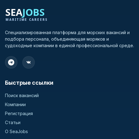
Greece
3
Hong Kong
3
Специализированная платформа для морских вакансий и
подбора персонала, объединяющая моряков и
India
3
судоходные компании в единой профессиональной среде.
Bulgaria
2
Germany
2
Быстрые ссылки
Switzerland
2
Поиск вакансий
United Kingdom
2
Компании
Регистрация
Bangladesh
1
Статьи
Croatia
1
О SeaJobs