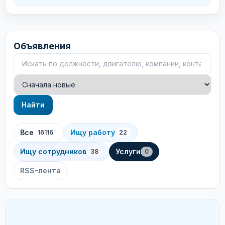
Объявления
Поиск объявлений
Сортировка
Найти
Все
Ищу работу
16116
22
Ищу сотрудников
Услуги
38
0
RSS-лента