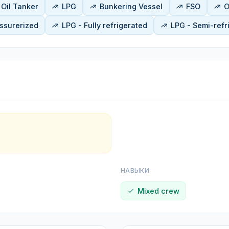
Oil Tanker
LPG
Bunkering Vessel
FSO
O
essurerized
LPG - Fully refrigerated
LPG - Semi-refr
НАВЫКИ
Mixed crew