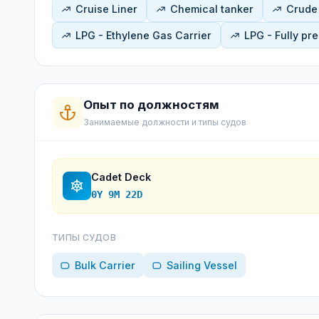
Cruise Liner
Chemical tanker
Crude 
LPG - Ethylene Gas Carrier
LPG - Fully pr
Опыт по должностям
Занимаемые должности и типы судов
Cadet Deck
0Y 9M 22D
ТИПЫ СУДОВ
Bulk Carrier
Sailing Vessel