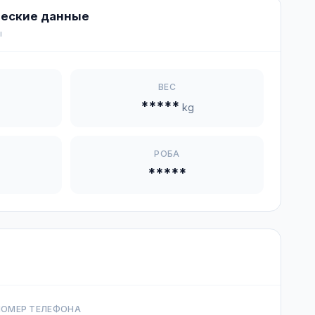
еские данные
ы
ВЕС
*****
kg
И
РОБА
*****
НОМЕР ТЕЛЕФОНА