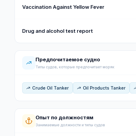
Vaccination Against Yellow Fever
Drug and alcohol test report
Предпочитаемое судно
Типы судов, которые предпочитает моряк
Crude Oil Tanker
Oil Products Tanker
Опыт по должностям
Занимаемые должности и типы судов