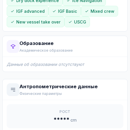
Dry dock experience
Ice Navigation
IGF advanced
IGF Basic
Mixed crew
New vessel take over
USCG
Образование
Академическое образование
Данные об образовании отсутствуют
Антропометрические данные
Физические параметры
РОСТ
*****
cm