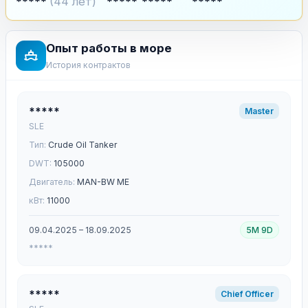
*****
(44 лет)
*****
*****
*****
Опыт работы в море
История контрактов
*****
Master
SLE
Тип:
Crude Oil Tanker
DWT:
105000
Двигатель:
MAN-BW ME
кВт:
11000
09.04.2025 – 18.09.2025
5M 9D
*****
*****
Chief Officer