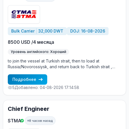
Bulk Carrier
32,000 DWT
DOJ: 16-08-2026
8500 USD /4 месяца
Уровень английского: Хороший
to join the vessel at Turkish strait, then to load at
Russia/Novorossiysk, and return back to Turkish strait ,
then wait for the vessel to return again - the wages are
paid constantly during the contract + HRA bonus. Greek
Подробнее
Owner, CBA covered vessels, P&I club.
5
Добавлено: 04-08-2026 17:14:58
Chief Engineer
STMA
8 часов назад