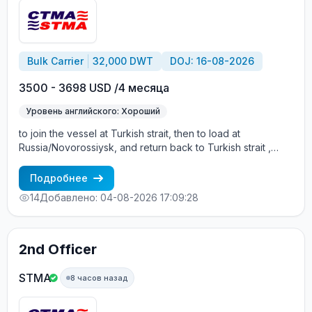
Bulk Carrier
32,000 DWT
DOJ: 16-08-2026
3500 - 3698 USD /4 месяца
Уровень английского: Хороший
to join the vessel at Turkish strait, then to load at
Russia/Novorossiysk, and return back to Turkish strait ,
then wait for the vessel to return again - the wages are
paid constantly during the contract + HRA bonus. Greek
Подробнее
Owner, CBA covered vessels, P&I club.
14
Добавлено: 04-08-2026 17:09:28
2nd Officer
STMA
8 часов назад