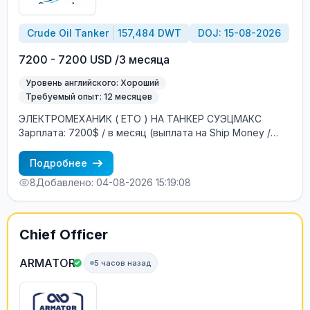
Crude Oil Tanker
157,484 DWT
DOJ: 15-08-2026
7200 - 7200 USD /3 месяца
Уровень английского: Хороший
Требуемый опыт: 12 месяцев
ЭЛЕКТРОМЕХАНИК ( ЕТО ) НА ТАНКЕР СУЭЦМАКC
Зарплата: 7200$ / в месяц (выплата на Ship Money /
зарубежный банковский счёт) Год постройки: 2009
DWT: 157484 тонны Флаг: Либерия (НЕ ТЕНЕВОЙ)
Подробнее
Построено: Южная Корея Судовладелец: Греция
8
Добавлено: 04-08-2026 15:19:08
Контракт: 4 ±1 месяца Посадка: Август Условия на
борту: Смешанный экипаж (европейцы + филиппинцы)
Интернет: 2 ГБ в месяц бесплатно + 10$ 1ГБ можно
докупить БЕСПЛАТНОЕ трудоустройство! Требования:
Chief Officer
Минимум 3 контракта (12 месяцев) в должности
ЭЛЕКТРОМЕХАНИК (ЕТО) Опыт работы обязательно на
ARMATOR
5 часов назад
Crude oil tanker (танкерах сырой нефти) Хороший
английский язык Процесс трудоустройства: CES Test +
интервью с суперинтендантом Морское агентство