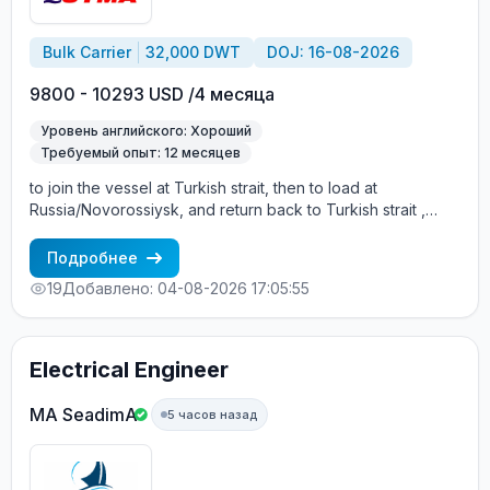
Bulk Carrier
32,000 DWT
DOJ: 16-08-2026
9800 - 10293 USD /4 месяца
Уровень английского: Хороший
Требуемый опыт: 12 месяцев
to join the vessel at Turkish strait, then to load at
Russia/Novorossiysk, and return back to Turkish strait ,
then wait for the vessel to return again - the wages are
paid constantly during the contract + HRA bonus. Greek
Подробнее
Owner, CBA covered vessels, P&I club.
19
Добавлено: 04-08-2026 17:05:55
Electrical Engineer
MA SeadimA
5 часов назад