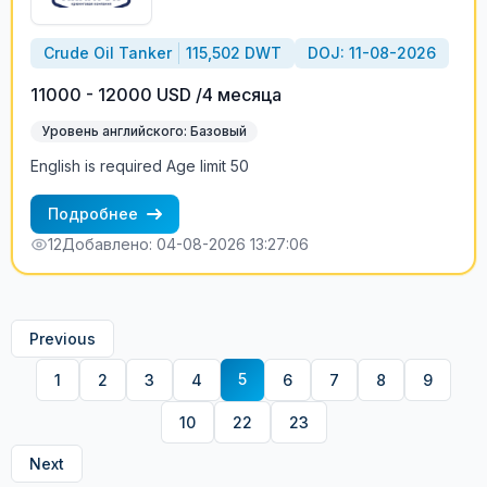
«SeadimA» +7(985)022-57-77 +7(985)230-57-77
cv_crew@seadima.ru
Crude Oil Tanker
115,502 DWT
DOJ: 11-08-2026
11000 - 12000 USD /4 месяца
Уровень английского: Базовый
English is required Age limit 50
Подробнее
12
Добавлено: 04-08-2026 13:27:06
Previous
5
1
2
3
4
6
7
8
9
10
22
23
Next