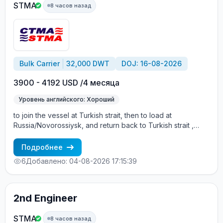
STMA
8 часов назад
Bulk Carrier
32,000 DWT
DOJ: 16-08-2026
3900 - 4192 USD /4 месяца
Уровень английского: Хороший
to join the vessel at Turkish strait, then to load at
Russia/Novorossiysk, and return back to Turkish strait ,
then wait for the vessel to return again - the wages are
paid constantly during the contract + HRA bonus. Greek
Подробнее
Owner, CBA covered vessels, P&I club.
6
Добавлено: 04-08-2026 17:15:39
2nd Engineer
STMA
8 часов назад