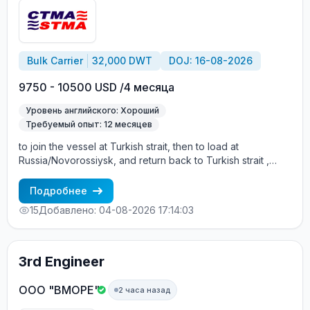
Bulk Carrier
32,000 DWT
DOJ: 16-08-2026
9750 - 10500 USD /4 месяца
Уровень английского: Хороший
Требуемый опыт: 12 месяцев
to join the vessel at Turkish strait, then to load at
Russia/Novorossiysk, and return back to Turkish strait ,
then wait for the vessel to return again - the wages are
paid constantly during the contract + HRA bonus. Greek
Подробнее
Owner, CBA covered vessels, P&I club.
15
Добавлено: 04-08-2026 17:14:03
3rd Engineer
ООО "ВМОРЕ"
2 часа назад