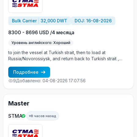
Bulk Carrier
32,000 DWT
DOJ: 16-08-2026
8300 - 8696 USD /4 месяца
Уровень английского: Хороший
to join the vessel at Turkish strait, then to load at
Russia/Novorossiysk, and return back to Turkish strait ,
then wait for the vessel to return again - the wages are
paid constantly during the contract + HRA bonus. Greek
Подробнее
Owner, CBA covered vessels, P&I club.
9
Добавлено: 04-08-2026 17:07:56
Master
STMA
8 часов назад