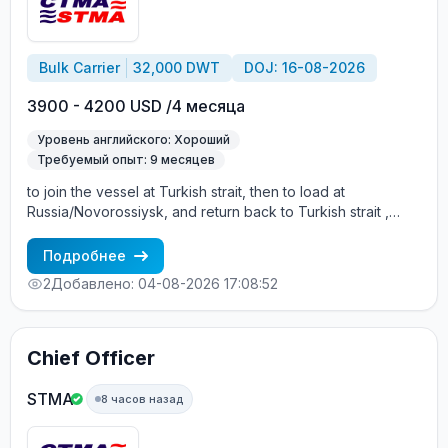
Bulk Carrier
32,000 DWT
DOJ: 16-08-2026
3900 - 4200 USD /4 месяца
Уровень английского: Хороший
Требуемый опыт: 9 месяцев
to join the vessel at Turkish strait, then to load at
Russia/Novorossiysk, and return back to Turkish strait ,
then wait for the vessel to return again - the wages are
paid constantly during the contract + HRA bonus. Greek
Подробнее
Owner, CBA covered vessels, P&I club. Salary - in cash on
2
Добавлено: 04-08-2026 17:08:52
board
Chief Officer
STMA
8 часов назад