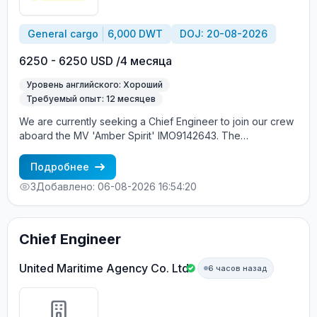
General cargo
6,000 DWT
DOJ: 20-08-2026
6250 - 6250 USD /4 месяца
Уровень английского: Хороший
Требуемый опыт: 12 месяцев
We are currently seeking a Chief Engineer to join our crew
aboard the MV 'Amber Spirit' IMO9142643. The
embarkation is scheduled between August 20 and August
25, 2026, in Istanbul, Turkey. About the Vessel: MV Amber
Подробнее
Spirit is a modern cargo vessel registered under the
3
Добавлено: 06-08-2026 16:54:20
A&amp;B. For more detailed information about the vessel,
please visit Marinetrafic. Candidate Requirements: A
degree in Marine Engineering or a related technical field. At
least 2 contracts of experience as an Chief engineer on
Chief Engineer
merchant ships. Proficiency in English at an Upper-
Intermediate level or higher. Terms of Employment: Contract
United Maritime Agency Co. Ltd
6 часов назад
duration: 4 +/- months. Salary details will be discussed with
successful candidates.