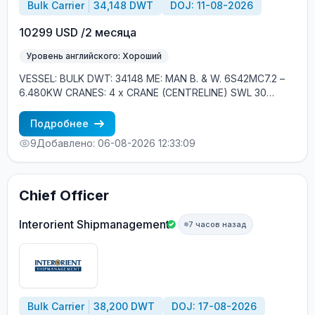
Bulk Carrier
34,148 DWT
DOJ: 11-08-2026
10299 USD /2 месяца
Уровень английского: Хороший
VESSEL: BULK DWT: 34148 ME: MAN B. & W. 6S42MC7.2 –
6.480KW CRANES: 4 x CRANE (CENTRELINE) SWL 30
TONS (grab fitted) YEAR OF BUILD: 2012, SOUTH KOREA
CREW ONBOARD: EASTERN EUROPE, FILIPINOS MINIMUM
Подробнее
REQUIREMENTS: - GOOD ENGLISH - EXPERIENCE MIN. 1
9
Добавлено: 06-08-2026 12:33:09
YEAR IN RANK ON BULK - EXPERIENCE WITH CARGO
CRANES
Chief Officer
Interorient Shipmanagement
7 часов назад
Bulk Carrier
38,200 DWT
DOJ: 17-08-2026