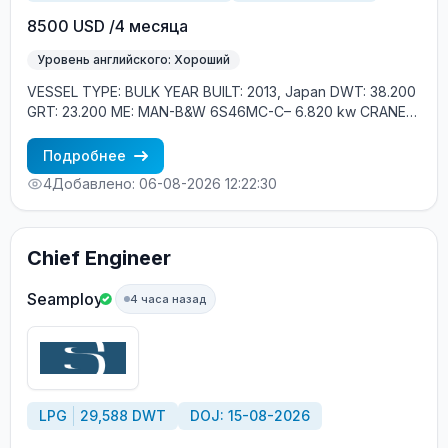
8500 USD /4 месяца
Уровень английского: Хороший
VESSEL TYPE: BULK YEAR BUILT: 2013, Japan DWT: 38.200
GRT: 23.200 ME: MAN-B&W 6S46MC-C– 6.820 kw CRANES:
4*CRANES 30T SWL CREW ONBOARD: EASTERN
EUROPEAN, FILIPINOS MINIMUM REQUIREMENTS: - GOOD
Подробнее
ENGLISH - EXPERIENCE MIN. 1 YEAR IN RANK - RUSSIAN
4
Добавлено: 06-08-2026 12:22:30
NATIONAL
Chief Engineer
Seamploy
4 часа назад
LPG
29,588 DWT
DOJ: 15-08-2026