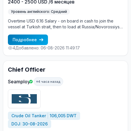
2400 - 2500 USD /6 месяцев
Уровень английского: Средний
Overtime USD 6.16 Salary - on board in cash to join the
vessel at Turkish strait, then to load at Russia/Novorossiysk,
and return back to Turkish strait , then wait for the vessel to
return again - the wages are paid constantly during the
Подробнее
contract + HRA bonus. Greek Owner, CBA covered vessels,
4
Добавлено: 06-08-2026 11:49:17
P&I club.
Chief Officer
Seamploy
4 часа назад
Crude Oil Tanker
106,005 DWT
DOJ: 30-08-2026