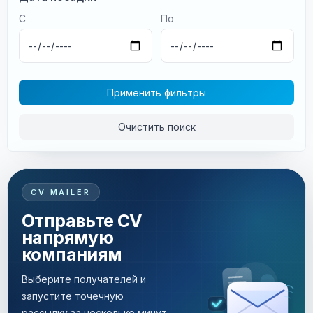
С
По
Применить фильтры
Очистить поиск
CV MAILER
Отправьте CV
напрямую
компаниям
Выберите получателей и
запустите точечную
рассылку за несколько минут.