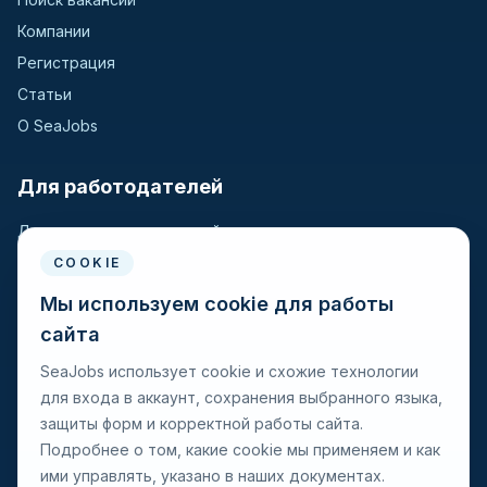
Компании
Регистрация
Статьи
О SeaJobs
Для работодателей
Для крюинговых компаний
Разместить вакансию
COOKIE
Поиск кандидатов
Мы используем cookie для работы
сайта
Для моряков
SeaJobs использует cookie и схожие технологии
для входа в аккаунт, сохранения выбранного языка,
Для моряков
защиты форм и корректной работы сайта.
Поиск вакансий
Подробнее о том, какие cookie мы применяем и как
Просмотр компаний
ими управлять, указано в наших документах.