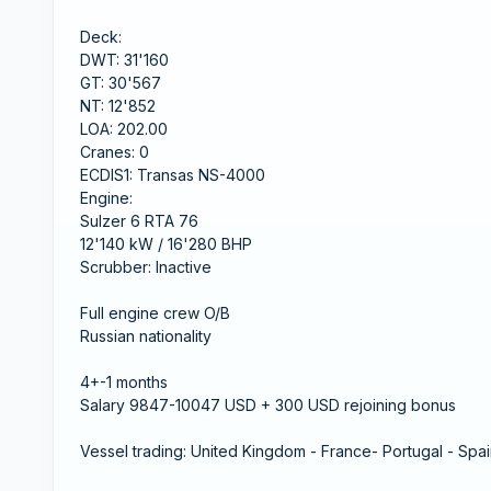
Deck:
DWT: 31'160
GT: 30'567
NT: 12'852
LOA: 202.00
Cranes: 0
ECDIS1: Transas NS-4000
Engine:
Sulzer 6 RTA 76
12'140 kW / 16'280 BHP
Scrubber: Inactive
Full engine crew O/B
Russian nationality
4+-1 months
Salary 9847-10047 USD + 300 USD rejoining bonus
Vessel trading: United Kingdom - France- Portugal - Spai