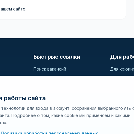
нашем сайте.
Быстрые ссылки
Для раб
Поиск вакансий
Для крюин
Компании
Разместит
и
дные
Регистрация
Поиск кан
Статьи
я работы сайта
О SeaJobs
 технологии для входа в аккаунт, сохранения выбранного язык
йта. Подробнее о том, какие cookie мы применяем и как ими
тах.
Политика обработки персональных данных