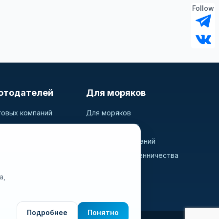
Follow
отодателей
Для моряков
говых компаний
Для моряков
ь вакансию
Поиск вакансий
дидатов
Просмотр компаний
Защита от мошенничества
а,
Подробнее
Понятно