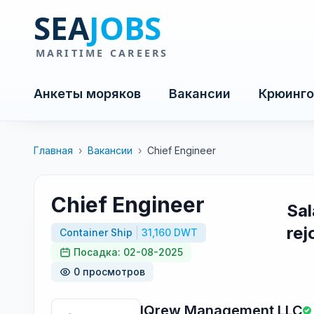
Анкеты моряков
Вакансии
Крюинго
Главная
›
Вакансии
›
Chief Engineer
Chief Engineer
Sa
rej
Container Ship
31,160 DWT
Посадка: 02-08-2025
0 просмотров
IQrew Management LLC