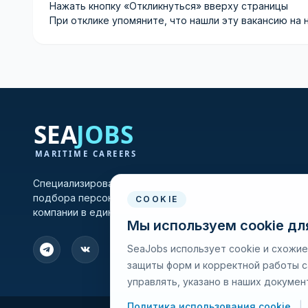
Нажать кнопку «Откликнуться» вверху страницы
При отклике упомяните, что нашли эту вакансию на 
Специализированная платформа для морских вакансий 
подбора персонала, объединяющая моряков и судохо
COOKIE
компании в единой профессиональной среде.
Мы используем cookie дл
SeaJobs использует cookie и схожие
защиты форм и корректной работы са
управлять, указано в наших докумен
Политика использования cookie
|