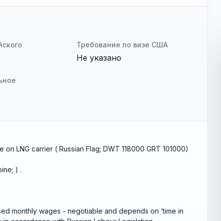
йского
Требование по визе США
Не указано
ьное
ve on LNG carrier ( Russian Flag; DWT 118000 GRT 101000)
ne; ) .
sed monthly wages - negotiable and depends on ‘time in