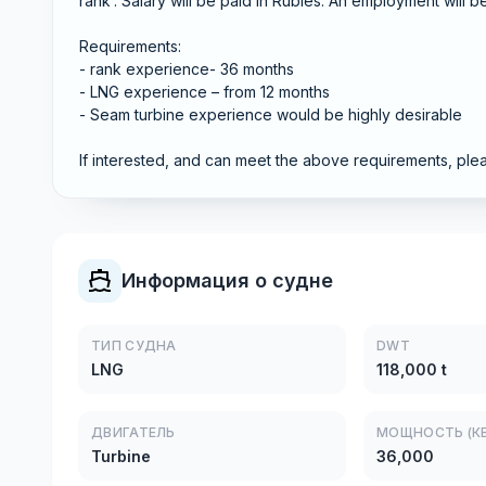
rank’. Salary will be paid in Rubles. An employment will 
Requirements:
- rank experience- 36 months
- LNG experience – from 12 months
- Seam turbine experience would be highly desirable
If interested, and can meet the above requirements, plea
Информация о судне
ТИП СУДНА
DWT
LNG
118,000 t
ДВИГАТЕЛЬ
МОЩНОСТЬ (КВ
Turbine
36,000