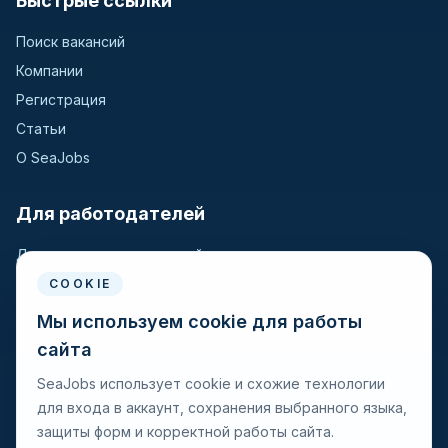
Быстрые ссылки
Поиск вакансий
Компании
Регистрация
Статьи
О SeaJobs
Для работодателей
Для крюинговых компаний
Разместить вакансию
COOKIE
Поиск кандидатов
Мы используем cookie для работы
сайта
Для моряков
SeaJobs использует cookie и схожие технологии
для входа в аккаунт, сохранения выбранного языка,
Для моряков
защиты форм и корректной работы сайта.
Поиск вакансий