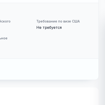
йского
Требование по визе США
Не требуется
ьное