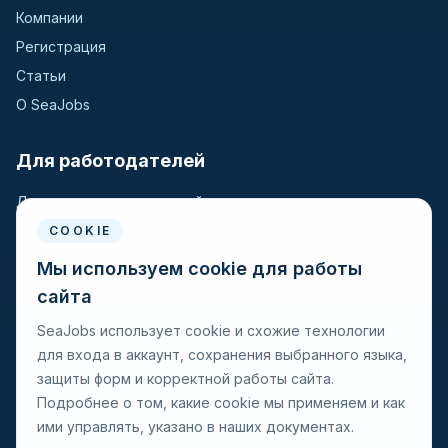
Компании
Регистрация
Статьи
О SeaJobs
Для работодателей
Для крюинговых компаний
Разместить вакансию
COOKIE
Поиск кандидатов
Мы используем cookie для работы
сайта
Для моряков
SeaJobs использует cookie и схожие технологии
для входа в аккаунт, сохранения выбранного языка,
Для моряков
защиты форм и корректной работы сайта.
Поиск вакансий
Подробнее о том, какие cookie мы применяем и как
Просмотр компаний
ими управлять, указано в наших документах.
Защита от мошенничества