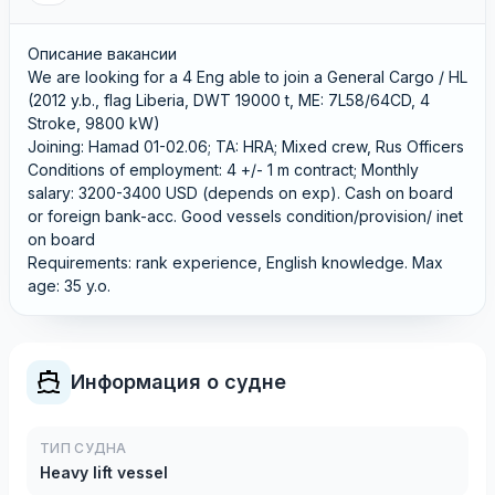
Описание вакансии
We are looking for a 4 Eng able to join a General Cargo / HL
(2012 y.b., flag Liberia, DWT 19000 t, ME: 7L58/64CD, 4
Stroke, 9800 kW)
Joining: Hamad 01-02.06; TA: HRA; Mixed crew, Rus Officers
Conditions of employment: 4 +/- 1 m contract; Monthly
salary: 3200-3400 USD (depends on exp). Cash on board
or foreign bank-acc. Good vessels condition/provision/ inet
on board
Requirements: rank experience, English knowledge. Max
age: 35 y.o.
Информация о судне
ТИП СУДНА
Heavy lift vessel