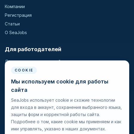
Компании
Регистрация
Статьи
О SeaJobs
Для работодателей
Для крюинговых компаний
Разместить вакансию
COOKIE
Поиск кандидатов
Мы используем cookie для работы
сайта
Для моряков
SeaJobs использует cookie и схожие технологии
для входа в аккаунт, сохранения выбранного языка,
Для моряков
защиты форм и корректной работы сайта.
Поиск вакансий
Подробнее о том, какие cookie мы применяем и как
Просмотр компаний
ими управлять, указано в наших документах.
Защита от мошенничества