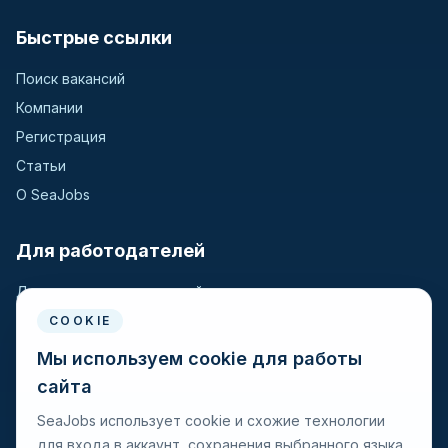
Быстрые ссылки
Поиск вакансий
Компании
Регистрация
Статьи
О SeaJobs
Для работодателей
Для крюинговых компаний
Разместить вакансию
COOKIE
Поиск кандидатов
Мы используем cookie для работы
сайта
Для моряков
SeaJobs использует cookie и схожие технологии
для входа в аккаунт, сохранения выбранного языка,
Для моряков