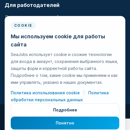
Для работодателей
Для крюинговых компаний
Разместить вакансию
COOKIE
Поиск кандидатов
Мы используем cookie для работы
сайта
Для моряков
SeaJobs использует cookie и схожие технологии
для входа в аккаунт, сохранения выбранного языка,
Для моряков
защиты форм и корректной работы сайта.
Поиск вакансий
Подробнее о том, какие cookie мы применяем и как
Просмотр компаний
ими управлять, указано в наших документах.
Защита от мошенничества
Политика использования cookie
|
Политика
обработки персональных данных
Подробнее
© 2026 Seajobs.ru Все права защищены.
Понятно
Условия использования
Политика конфиденциальности