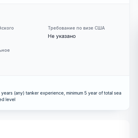
йского
Требование по визе США
Не указано
ьное
years (any) tanker experience, minimum 5 year of total sea
ed level