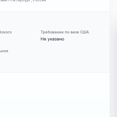
йского
Требование по визе США
Не указано
ьное