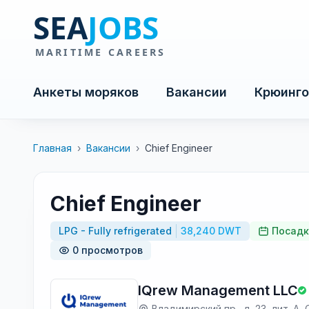
Анкеты моряков
Вакансии
Крюинго
Главная
›
Вакансии
›
Chief Engineer
Chief Engineer
LPG - Fully refrigerated
38,240 DWT
Посадк
0 просмотров
IQrew Management LLC
Владимирский пр., д. 23, лит. А