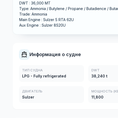
DWT : 36,000 MT
Type: Ammonia / Butylene / Propane / Butadience / But
Trade: Ammonia
Main Engine : Sulzer 5 RTA 62U
Aux Engine : Sulzer 8S20U
Информация о судне
ТИП СУДНА
DWT
LPG - Fully refrigerated
38,240 t
ДВИГАТЕЛЬ
МОЩНОСТЬ (КВ
Sulzer
11,800