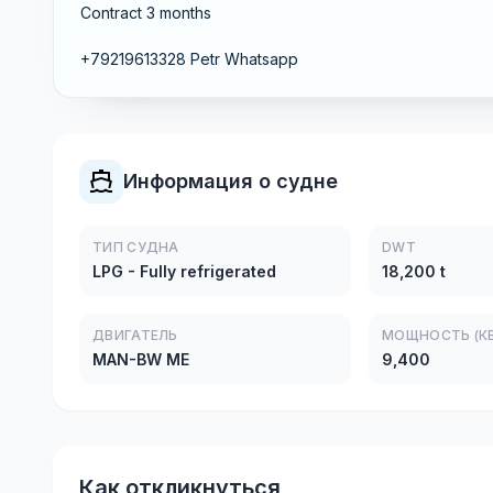
Contract 3 months
+79219613328 Petr Whatsapp
Информация о судне
ТИП СУДНА
DWT
LPG - Fully refrigerated
18,200 t
ДВИГАТЕЛЬ
МОЩНОСТЬ (КВ
MAN-BW ME
9,400
Как откликнуться