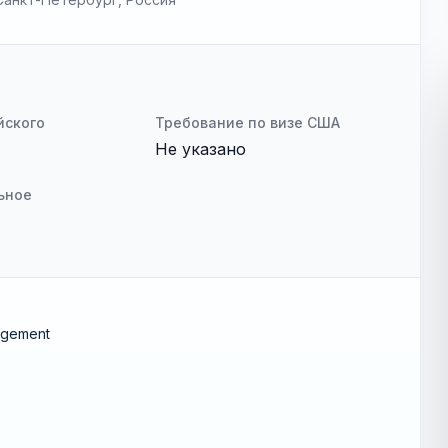
йского
Требование по визе США
Не указано
ьное
agement