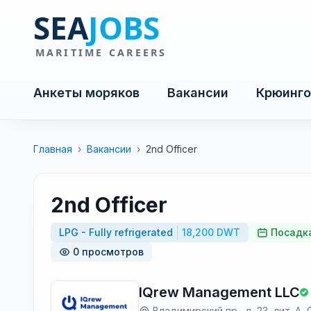
Анкеты моряков
Вакансии
Крюинго
Главная
›
Вакансии
›
2nd Officer
2nd Officer
LPG - Fully refrigerated
18,200 DWT
Посадка
0 просмотров
IQrew Management LLC
Владимирский пр., д. 23, лит. А