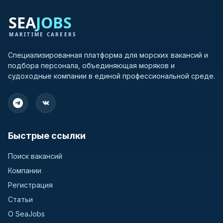
Greece
3
Hong Kong
3
Специализированная платформа для морских вакансий и
подбора персонала, объединяющая моряков и
India
3
судоходные компании в единой профессиональной среде.
Bulgaria
2
Germany
2
Быстрые ссылки
Switzerland
2
Поиск вакансий
United Kingdom
2
Компании
Регистрация
Bangladesh
1
Статьи
Croatia
1
О SeaJobs