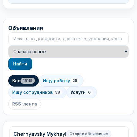
Объявления
Поиск объявлений
Сортировка
Найти
Все
Ищу работу
16119
25
Ищу сотрудников
Услуги
38
0
RSS-лента
Chernyavsky Mykhayl
Старое объявление