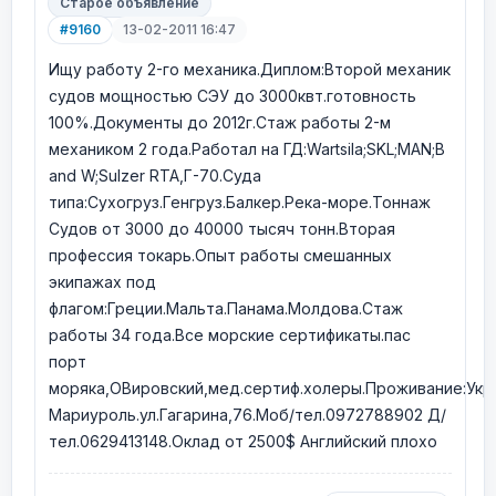
Старое объявление
#9160
13-02-2011 16:47
Ищу работу 2-го механика.Диплом:Второй механик
судов мощностью СЭУ до 3000квт.готовность
100%.Документы до 2012г.Стаж работы 2-м
механиком 2 года.Работал на ГД:Wartsila;SKL;MAN;B
and W;Sulzer RTA,Г-70.Суда
типа:Сухогруз.Генгруз.Балкер.Река-море.Тоннаж
Судов от 3000 до 40000 тысяч тонн.Вторая
профессия токарь.Опыт работы смешанных
экипажах под
флагом:Греции.Мальта.Панама.Молдова.Стаж
работы 34 года.Все морские сертификаты.пас
порт
моряка,ОВировский,мед.сертиф.холеры.Проживание:Укр
Мариуроль.ул.Гагарина,76.Моб/тел.0972788902 Д/
тел.0629413148.Оклад от 2500$ Английский плохо