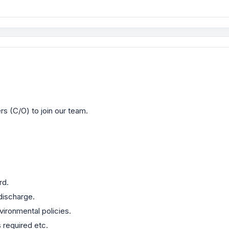
s (C/O) to join our team.
rd.
discharge.
vironmental policies.
 required etc.