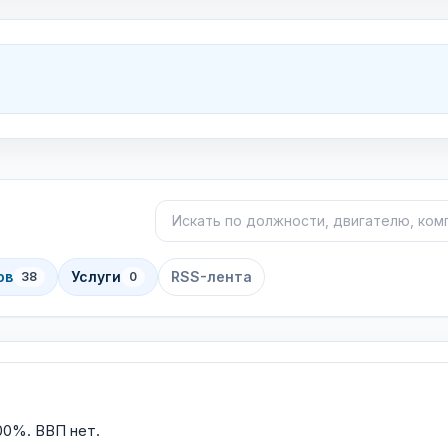
Поиск объявлений
Сортировка
ов
Услуги
RSS-лента
38
0
100%. ВВП нет.