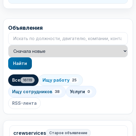
Объявления
Поиск объявлений
Сортировка
Найти
Все
Ищу работу
16119
25
Ищу сотрудников
Услуги
38
0
RSS-лента
crewservices
Старое объявление