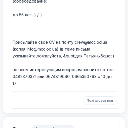
(собеседование)
до 55 лет (+/-)
Присылайте свое CV на почту crew@mcc.od.ua
(копия info@mcc.od.ua) (в теме письма
указывайте,пожалуйста, &quot;для Татьяны&quot;)
по всем интересующим вопросам звоните по тел.
0482370371 или 0674819040, 0665350793 с 10 до
17
Пожаловаться