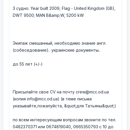
3 судно. Year built 2009, Flag - United Kingdom (GB),
DWT 9500; MAN B&amp;W, 5200 kW
Экипаж смешанный, необходимо знание англ.
(собеседование).. украинские документы..
до 55 лет (+/-)
Присылайте свое CV на почту crew@mcc.od.ua
(копия info@mcc.od.ua) (в теме письма
указывайте,пожалуйста, &quot;для Татьяны&quot;)
по всем интересующим вопросам звоните по тел.
0482370371 или 0674819040, 0665350793 с 10 до