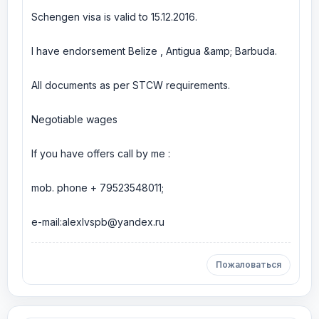
Schengen visa is valid to 15.12.2016.
I have endorsement Belize , Antigua &amp; Barbuda.
All documents as per STCW requirements.
Negotiable wages
If you have offers call by me :
mob. phone + 79523548011;
e-mail:alexlvspb@yandex.ru
Пожаловаться