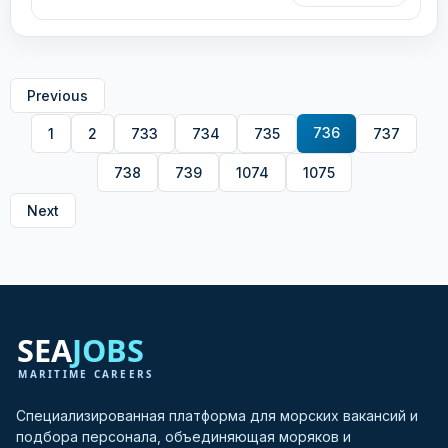
Previous
736
1
2
733
734
735
737
738
739
1074
1075
Next
Специализированная платформа для морских вакансий и
подбора персонала, объединяющая моряков и