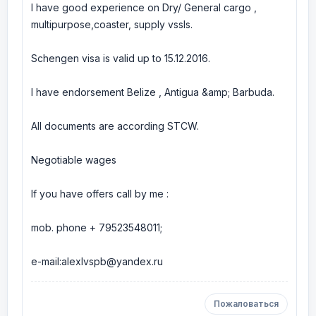
I have good experience on Dry/ General cargo ,
multipurpose,coaster, supply vssls.
Schengen visa is valid up to 15.12.2016.
I have endorsement Belize , Antigua &amp; Barbuda.
All documents are according STCW.
Negotiable wages
If you have offers call by me :
mob. phone + 79523548011;
e-mail:alexlvspb@yandex.ru
Пожаловаться