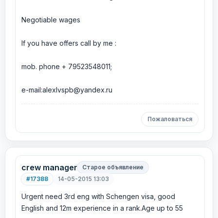
Negotiable wages
If you have offers call by me :
mob. phone + 79523548011;
e-mail:alexlvspb@yandex.ru
Пожаловаться
crew manager
Старое объявление
#17388
14-05-2015 13:03
Urgent need 3rd eng with Schengen visa, good
English and 12m experience in a rank.Age up to 55