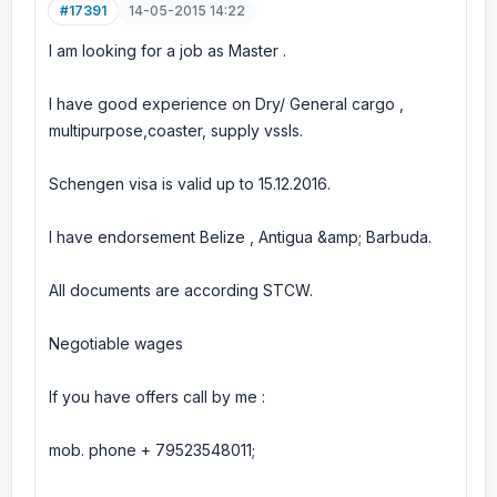
#17391
14-05-2015 14:22
I am looking for a job as Master .
I have good experience on Dry/ General cargo ,
multipurpose,coaster, supply vssls.
Schengen visa is valid up to 15.12.2016.
I have endorsement Belize , Antigua &amp; Barbuda.
All documents are according STCW.
Negotiable wages
If you have offers call by me :
mob. phone + 79523548011;