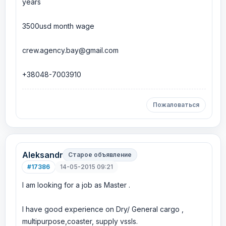
years
3500usd month wage
crew.agency.bay@gmail.com
+38048-7003910
Пожаловаться
Aleksandr
Старое объявление
#17386
14-05-2015 09:21
I am looking for a job as Master .
I have good experience on Dry/ General cargo ,
multipurpose,coaster, supply vssls.