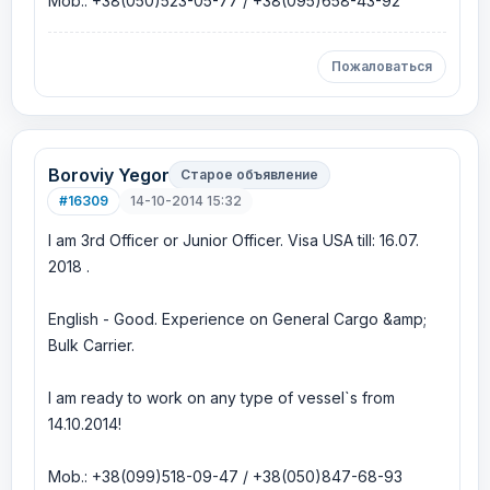
Mob.: +38(050)523-05-77 / +38(095)658-43-92
Пожаловаться
Boroviy Yegor
Старое объявление
#16309
14-10-2014 15:32
I am 3rd Officer or Junior Officer. Visa USA till: 16.07.
2018 .
English - Good. Experience on General Cargo &amp;
Bulk Carrier.
I am ready to work on any type of vessel`s from
14.10.2014!
Mob.: +38(099)518-09-47 / +38(050)847-68-93