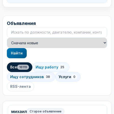
Объявления
Поиск объявлений
Сортировка
Найти
Все
Ищу работу
16119
25
Ищу сотрудников
Услуги
38
0
RSS-лента
михаил
Старое объявление