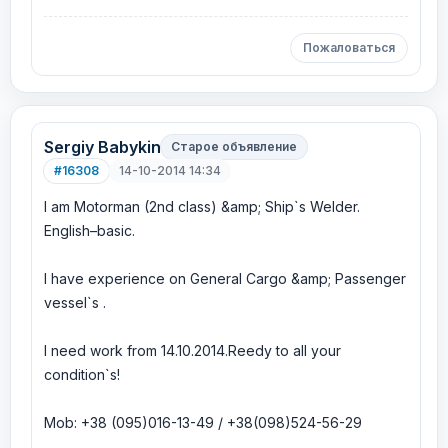
Пожаловаться
Sergiy Babykin
Старое объявление
#16308
14-10-2014 14:34
I am Motorman (2nd class) &amp; Ship`s Welder.
English–basic.
I have experience on General Cargo &amp; Passenger
vessel`s .
I need work from 14.10.2014.Reedy to all your
condition`s!
Mob: +38 (095)016-13-49 / +38(098)524-56-29