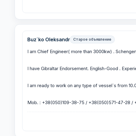
Buz`ko Oleksandr
Старое объявление
I am Chief Engineer( more than 3000kw) . Schengen Vis
I have Gibraltar Endorsement. English-Good . Exper
I am ready to work on any type of vessel`s from 10.
Mob. : +38(050)109-38-75 / +38(050)571-47-28 /