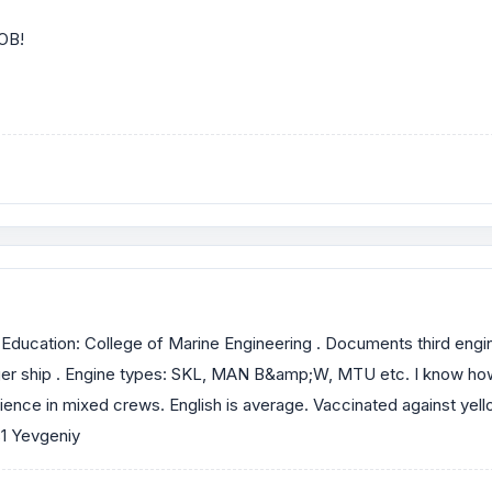
JOB!
. Education: College of Marine Engineering . Documents third en
ger ship . Engine types: SKL, MAN B&amp;W, MTU etc. I know how
ence in mixed crews. English is average. Vaccinated against yell
1 Yevgeniy