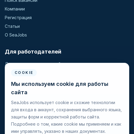
Поиск вакансий
Компании
Регистрация
Статьи
О SeaJobs
Для работодателей
Для крюинговых компаний
Разместить вакансию
COOKIE
Поиск кандидатов
Мы используем cookie для работы
сайта
Для моряков
SeaJobs использует cookie и схожие технологии
для входа в аккаунт, сохранения выбранного языка,
Для моряков
защиты форм и корректной работы сайта.
Поиск вакансий
Подробнее о том, какие cookie мы применяем и как
Просмотр компаний
ими управлять, указано в наших документах.